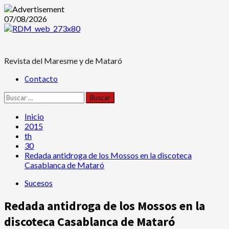
Saltar
07/08/2026
al
contenido
Revista del Maresme y de Mataró
Menú
Contacto
principal
Buscar:
Inicio
2015
th
30
Redada antidroga de los Mossos en la discoteca
Casablanca de Mataró
Sucesos
Redada antidroga de los Mossos en la
discoteca Casablanca de Mataró