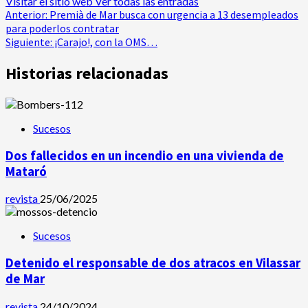
Visitar el sitio web
Ver todas las entradas
Navegación
Anterior:
Premià de Mar busca con urgencia a 13 desempleados
para poderlos contratar
de
Siguiente:
¡Carajo!, con la OMS…
entradas
Historias relacionadas
Sucesos
Dos fallecidos en un incendio en una vivienda de
Mataró
revista
25/06/2025
Sucesos
Detenido el responsable de dos atracos en Vilassar
de Mar
revista
24/10/2024