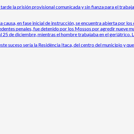
tarde la prisión provisional comunicada y sin fianza para el trabaj
 causa, en fase inicial de instrucción, se encuentra abierta por los
edentes penales, fue detenido por los Mossos por agredir nueve muj
l 25 de diciembre, mientras el hombre trabajaba en el geriátrico. 
te suceso sería la Residència Itaca, del centro del municipio y que 