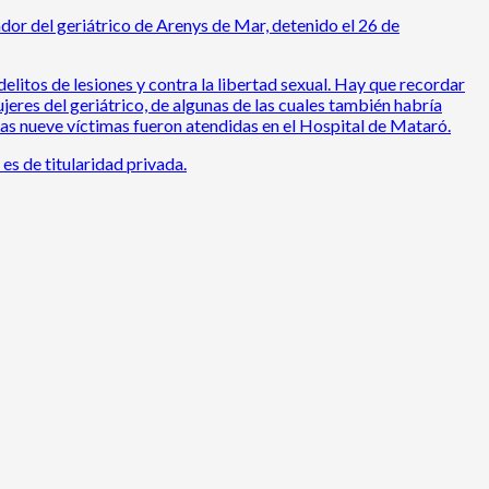
ador del geriátrico de Arenys de Mar, detenido el 26 de
 delitos de lesiones y contra la libertad sexual. Hay que recordar
eres del geriátrico, de algunas de las cuales también habría
Las nueve víctimas fueron atendidas en el Hospital de Mataró.
es de titularidad privada.