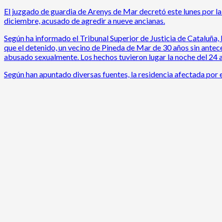
El juzgado de guardia de Arenys de Mar decretó este lunes por la 
diciembre, acusado de agredir a nueve ancianas.
Según ha informado el Tribunal Superior de Justicia de Cataluña, la
que el detenido, un vecino de Pineda de Mar de 30 años sin antec
abusado sexualmente. Los hechos tuvieron lugar la noche del 24 a
Según han apuntado diversas fuentes, la residencia afectada por es