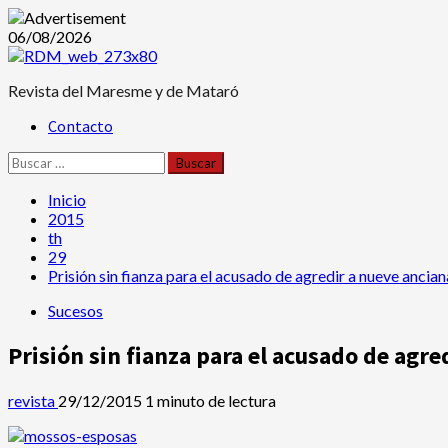
Saltar
06/08/2026
al
contenido
Revista del Maresme y de Mataró
Menú
Contacto
principal
Buscar:
Inicio
2015
th
29
Prisión sin fianza para el acusado de agredir a nueve ancia
Sucesos
Prisión sin fianza para el acusado de agr
revista
29/12/2015
1 minuto de lectura