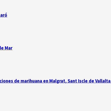
taró
de Mar
iones de marihuana en Malgrat, Sant Iscle de Vallalta