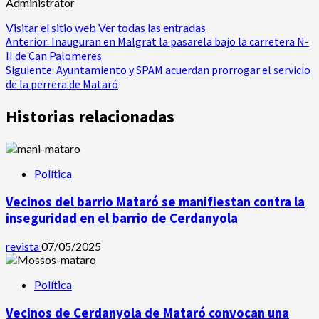
Administrator
Visitar el sitio web
Ver todas las entradas
Navegación
Anterior:
Inauguran en Malgrat la pasarela bajo la carretera N-
II de Can Palomeres
de
Siguiente:
Ayuntamiento y SPAM acuerdan prorrogar el servicio
de la perrera de Mataró
entradas
Historias relacionadas
Política
Vecinos del barrio Mataró se manifiestan contra la
inseguridad en el barrio de Cerdanyola
revista
07/05/2025
Política
Vecinos de Cerdanyola de Mataró convocan una