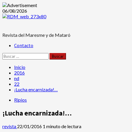
Saltar
06/08/2026
al
contenido
Revista del Maresme y de Mataró
Menú
Contacto
principal
Buscar:
Inicio
2016
nd
22
¡Lucha encarnizada!…
Ripios
¡Lucha encarnizada!…
revista
22/01/2016
1 minuto de lectura