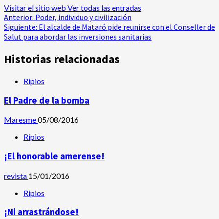
Visitar el sitio web
Ver todas las entradas
Navegación
Anterior:
Poder, individuo y civilización
Siguiente:
El alcalde de Mataró pide reunirse con el Conseller de
de
Salut para abordar las inversiones sanitarias
entradas
Historias relacionadas
Ripios
El Padre de la bomba
Maresme
05/08/2016
Ripios
¡El honorable amerense!
revista
15/01/2016
Ripios
¡Ni arrastrándose!