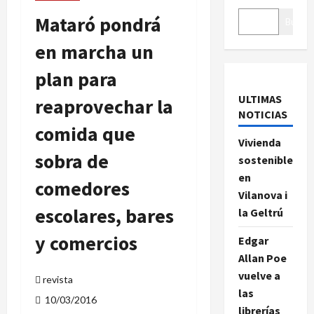
Mataró pondrá
Buscar
en marcha un
plan para
ULTIMAS
reaprovechar la
NOTICIAS
comida que
Vivienda
sobra de
sostenible
en
comedores
Vilanova i
escolares, bares
la Geltrú
y comercios
Edgar
Allan Poe
vuelve a
revista
las
10/03/2016
librerías