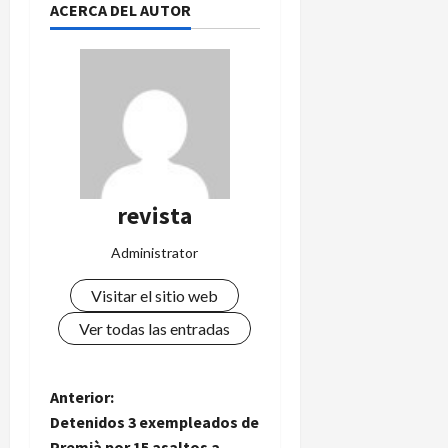
ACERCA DEL AUTOR
revista
Administrator
Visitar el sitio web
Ver todas las entradas
N
Anterior:
Detenidos 3 exempleados de
a
Premià por 15 asaltos a