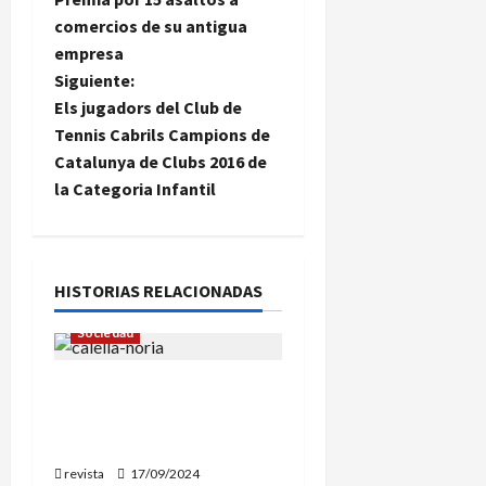
comercios de su antigua
v
empresa
e
Siguiente:
Els jugadors del Club de
g
Tennis Cabrils Campions de
Catalunya de Clubs 2016 de
a
la Categoria Infantil
c
i
HISTORIAS RELACIONADAS
ó
Sociedad
n
La Feria de Calella tendrá
d
una noria de 35 metros
de altura
e
revista
17/09/2024