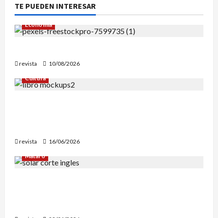
TE PUEDEN INTERESAR
Economia
Vivienda sostenible en Vilanova i la Geltrú
revista
10/08/2026
Cultura
Edgar Allan Poe vuelve a las librerías con una
edición en letra grande para disfrutar de sus
mejores relatos
revista
16/06/2026
Mataró
Mataró inicia un estudio geotérmico del solar
de El Corte Inglés para evaluar la
reconstrucción de Can Fàbregas