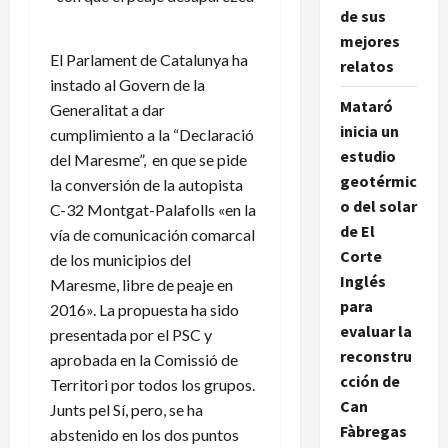
de sus
mejores
El Parlament de Catalunya ha
relatos
instado al Govern de la
Mataró
Generalitat a dar
inicia un
cumplimiento a la “Declaració
estudio
del Maresme”, en que se pide
geotérmic
la conversión de la autopista
o del solar
C-32 Montgat-Palafolls «en la
de El
vía de comunicación comarcal
Corte
de los municipios del
Inglés
Maresme, libre de peaje en
para
2016». La propuesta ha sido
evaluar la
presentada por el PSC y
reconstru
aprobada en la Comissió de
cción de
Territori por todos los grupos.
Can
Junts pel Sí, pero, se ha
Fàbregas
abstenido en los dos puntos