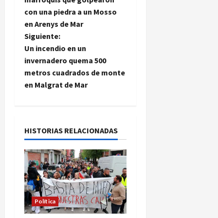
con una piedra a un Mosso
v
en Arenys de Mar
e
Siguiente:
Un incendio en un
g
invernadero quema 500
metros cuadrados de monte
a
en Malgrat de Mar
c
i
HISTORIAS RELACIONADAS
ó
n
d
e
Política