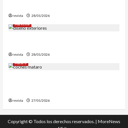
de El Corte Inglés para evaluar la
reconstrucción de Can Fàbregas
revista
28/01/2026
Maresme
Diseño de exteriores: por qué es clave contar
con profesionales especializados
revista
28/01/2026
Mataró
Retiran en Mataró una docena de vehículos
abandonados que personas sintecho utilizaban
para dormir
revista
27/01/2026
Copyright © Todos los derechos reservados.
|
MoreNews