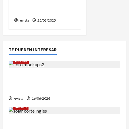
como nueva alcaldesa de
Vilassar de Mar
revista
25/03/2025
TE PUEDEN INTERESAR
Cultura
Edgar Allan Poe vuelve a las librerías con una
edición en letra grande para disfrutar de sus
mejores relatos
revista
16/06/2026
Mataró
Mataró inicia un estudio geotérmico del solar