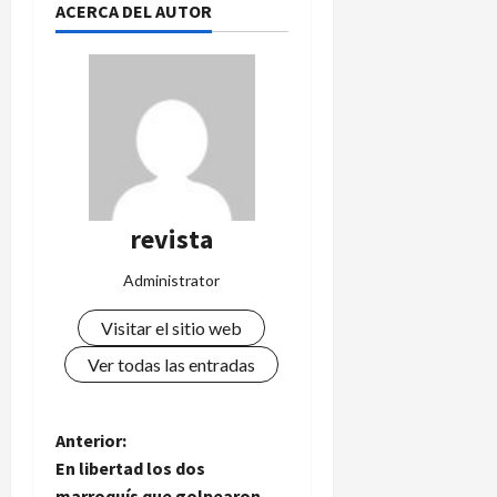
ACERCA DEL AUTOR
revista
Administrator
Visitar el sitio web
Ver todas las entradas
N
Anterior:
En libertad los dos
a
marroquís que golpearon