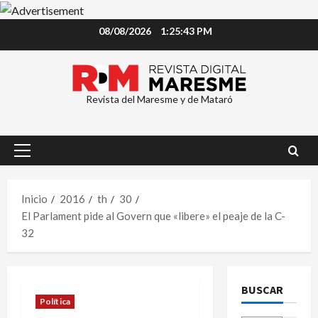
Saltar
08/08/2026
1:25:43 PM
al
contenido
Revista del Maresme y de Mataró
Menú
principal
Inicio
2016
th
30
El Parlament pide al Govern que «libere» el peaje de la C-
32
BUSCAR
Política