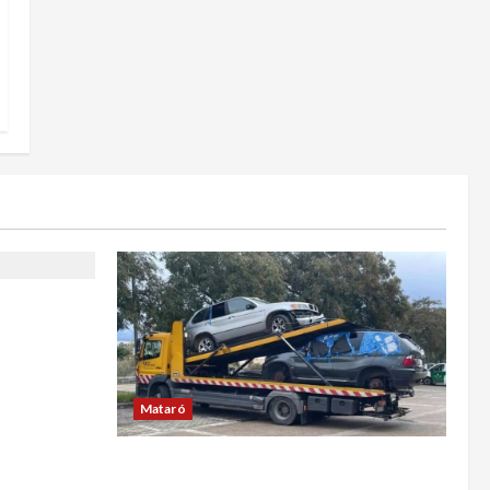
qué es
ales
Mataró
Retiran en Mataró una docena de