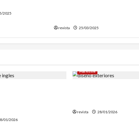
Elena López, de Babord, es
n el barrio
investida como nueva alcaldesa
5/2025
de Vilassar de Mar
revista
25/03/2025
Maresme
cia un estudio geotérmico
Diseño de exteriores: por 
e El Corte Inglés para
clave contar con profesion
 reconstrucción de Can
especializados
revista
28/01/2026
8/01/2026