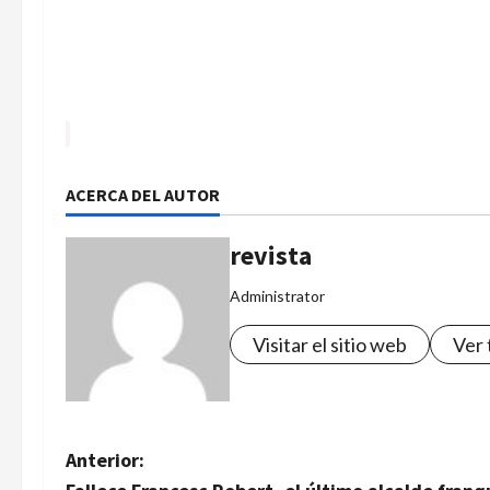
ACERCA DEL AUTOR
revista
Administrator
Visitar el sitio web
Ver 
N
Anterior: