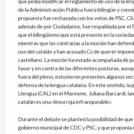
que pedía modificar el reglamento de uso de la le
de la Administración Pública fuera bilingüe y convir
propuesta fue rechazada con los votos de PSC, Ci
además de por Ciudadanos, fue respaldada por el P
que el bilingüismo que está presente en la sociedad
mientras que las contrarias a la moción han defend
uso del catalán y han acusado Cs de querer impone
castellano. La moción ha estado acompañada de po
favor y en contra de las diferentes posturas, au
fuera del pleno, estuvieron presentes algunos ve
defensa de la lengua catalana. En este sentido, la
Llengua (CAL) en el Maresme, Juliana Barcardí, lame
catalán es una «línea roja infranqueable».
Durante el debate se planteó la posibilidad de que
gobierno municipal de CDC y PSC, y que proponía m