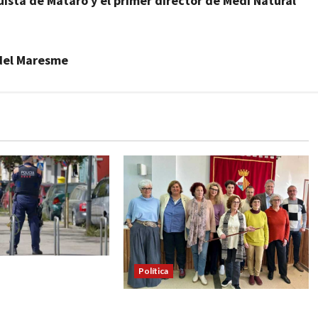
uista de Mataró y el primer director de Medi Natural
 del Maresme
Política
erdanyola de
ocan una
Prospera la moción de censura y
n contra la