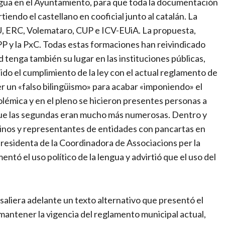
ngua en el Ayuntamiento, para que toda la documentación
tiendo el castellano en cooficial junto al catalán. La
U, ERC, Volemataro, CUP e ICV-EUiA. La propuesta,
P y la PxC. Todas estas formaciones han reivindicado
 tenga también su lugar en las instituciones públicas,
ido el cumplimiento de la ley con el actual reglamento de
r un «falso bilingüismo» para acabar «imponiendo» el
lémica y en el pleno se hicieron presentes personas a
nque las segundas eran mucho más numerosas. Dentro y
cinos y representantes de entidades con pancartas en
 presidenta de la Coordinadora de Associacions per la
ntó el uso político de la lengua y advirtió que el uso del
 saliera adelante un texto alternativo que presentó el
antener la vigencia del reglamento municipal actual,