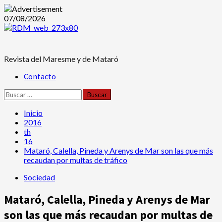
Saltar
07/08/2026
al
contenido
Revista del Maresme y de Mataró
Menú
Contacto
principal
Buscar:
Inicio
2016
th
16
Mataró, Calella, Pineda y Arenys de Mar son las que más
recaudan por multas de tráfico
Sociedad
Mataró, Calella, Pineda y Arenys de Mar
son las que más recaudan por multas de