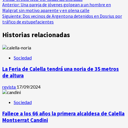
Navegación
Anterior:
Una pareja de jóvenes golpean a un hombre en
Malgrat sin motivo aparente y en plena calle
de
Siguiente:
Dos vecinos de Argentona detenidos en Dosrius por
tráfico de estupefacientes
entradas
Historias relacionadas
Sociedad
La Feria de Calella tendrá una noria de 35 metros
de altura
revista
17/09/2024
Sociedad
Fallece a los 66 años la primera alcaldesa de Calella
Montserrat Candini