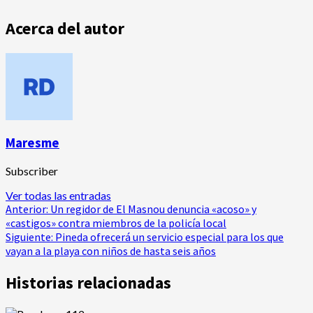
Acerca del autor
Maresme
Subscriber
Ver todas las entradas
Navegación
Anterior:
Un regidor de El Masnou denuncia «acoso» y
«castigos» contra miembros de la policía local
de
Siguiente:
Pineda ofrecerá un servicio especial para los que
vayan a la playa con niños de hasta seis años
entradas
Historias relacionadas