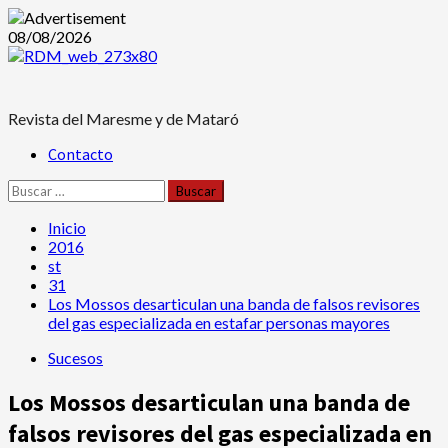
Saltar
08/08/2026
al
contenido
Revista del Maresme y de Mataró
Menú
Contacto
principal
Buscar:
Inicio
2016
st
31
Los Mossos desarticulan una banda de falsos revisores
del gas especializada en estafar personas mayores
Sucesos
Los Mossos desarticulan una banda de
falsos revisores del gas especializada en