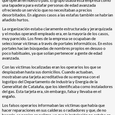
que operan en nuestro país. El grupo usaba esta empresa como
una tapadera para estafar personas de edad avanzada
ofreciendo un servicio que no necesitaban a precios
desorbitados. En algunos casos a las estafas también se habrían
añadido hurtos.
La organización estaba claramente estructurada y jerarquizada
y el modus operandi empleado era, en la mayoría de los casos,
muy parecido. Los fines de la empresa se ocupaban de
seleccionar víctimas a través de portales informáticos. En estos
portales hacían búsquedas de nombres propios en desuso o
poco habituales, ya que solían pertenecer a gente de edad
avanzada.
Con las víctimas localizadas eran los operarios los que se
desplazaban hasta sus domicilios. Cuando actuaban,
mostraban una tarjeta acreditativa de su empresa con el
logotipo del Departamento de Industria y Energía de la
Generalitat de Cataluña, que los identificaba como instaladores
del gas. Esta tarjeta era, sin embargo, falsa y llevaba en el
engaño.
Los falsos operarios informaban las víctimas que había que
hacer reparaciones en sus calderas o radiadores y que, de no
hacerlo, se ponían en peligro, ya que la instalación no estaba en