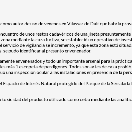
como autor de uso de venenos en Vilassar de Dalt que habría provo
el encuentro de unos restos cadavéricos de una jineta presuntament
ona mediante la caza furtiva, se estableció un operativo de investi
l servicio de vigilancia se incrementó, ya que esta zona está situ
es, se pudo identificar al presunto envenenador.
amente envenenados y todo un importante arsenal para la práctica d
les más 1 escopeta de perdigones. Todos son artes de caza prohibid
uó una inspección ocular a las instalaciones en presencia de la pers
l Espacio de Interés Natural protegido del Parque de la Serralada L
toxicidad del producto utilizado como cebo mediante las analític