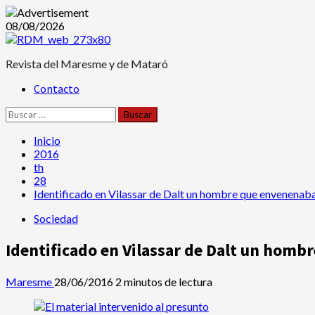
Saltar
08/08/2026
al
contenido
Revista del Maresme y de Mataró
Menú
Contacto
principal
Buscar:
Inicio
2016
th
28
Identificado en Vilassar de Dalt un hombre que envenenaba
Sociedad
Identificado en Vilassar de Dalt un homb
Maresme
28/06/2016
2 minutos de lectura