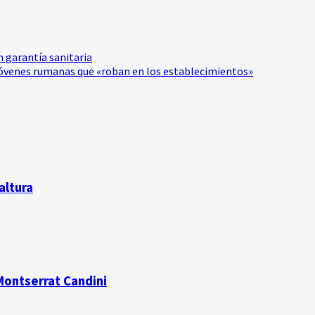
n garantía sanitaria
s jóvenes rumanas que «roban en los establecimientos»
altura
 Montserrat Candini