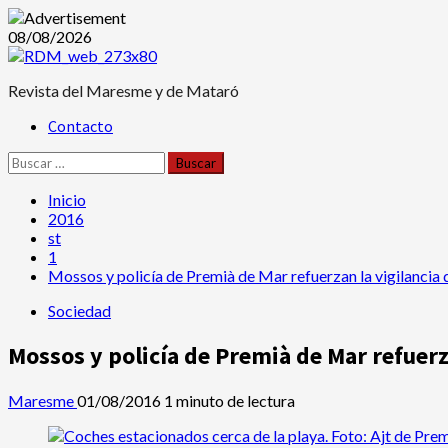
Saltar
08/08/2026
al
contenido
Revista del Maresme y de Mataró
Menú
Contacto
principal
Buscar:
Inicio
2016
st
1
Mossos y policía de Premià de Mar refuerzan la vigilancia 
Sociedad
Mossos y policía de Premià de Mar refuerz
Maresme
01/08/2016
1 minuto de lectura