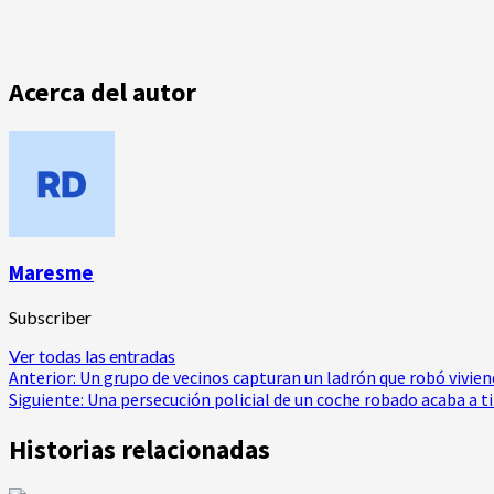
Acerca del autor
Maresme
Subscriber
Ver todas las entradas
Navegación
Anterior:
Un grupo de vecinos capturan un ladrón que robó viviend
Siguiente:
Una persecución policial de un coche robado acaba a ti
de
Historias relacionadas
entradas