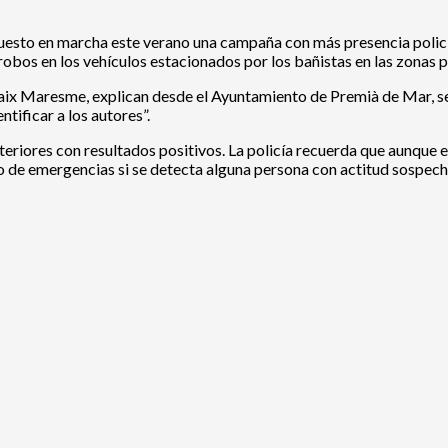
uesto en marcha este verano una campaña con más presencia policia
robos en los vehículos estacionados por los bañistas en las zonas pr
l Baix Maresme, explican desde el Ayuntamiento de Premià de Mar, s
tificar a los autores”.
teriores con resultados positivos. La policía recuerda que aunque 
fono de emergencias si se detecta alguna persona con actitud sospec