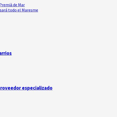
 Premià de Mar
vesará todo el Maresme
arrios
 proveedor especializado