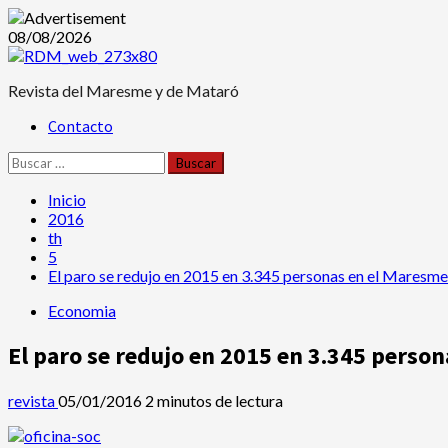
Saltar
08/08/2026
al
contenido
Revista del Maresme y de Mataró
Menú
Contacto
principal
Buscar:
Inicio
2016
th
5
El paro se redujo en 2015 en 3.345 personas en el Maresme
Economia
El paro se redujo en 2015 en 3.345 perso
revista
05/01/2016
2 minutos de lectura