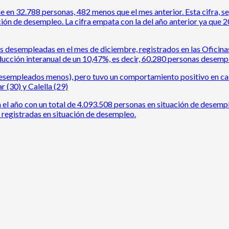
e en 32.788 personas, 482 menos que el mes anterior. Esta cifra, 
ación de desempleo. La cifra empata con la del año anterior ya qu
s desempleadas en el mes de diciembre, registrados en las Oficina
ducción interanual de un 10,47%, es decir, 60.280 personas desem
esempleados menos), pero tuvo un comportamiento positivo en cas
 (30) y Calella (29)
a el año con un total de 4.093.508 personas en situación de desem
registradas en situación de desempleo.