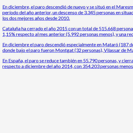
En diciembre, el paro descendió de nuevo y se situó en el Maresm
período del año anterior, un descenso de 3.345 personas en situ
los dos mejores años desde 2010.
Cataluña ha cerrado el año 2015 con un total de 515.668 persona
1,15% respecto al mes anterior (5.992 personas menos), y una re
En diciembre el paro descendió especialmente en Mataró (187 d
donde bajo el paro fueron Montgat (32 personas), Vilassar de Mar
En España, el paro se reduce también en 55.790 personas, y cierr
respecto a diciembre del año 2014, con 354.203 personas menos 