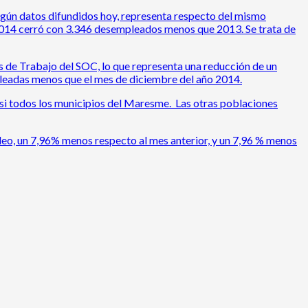
según datos difundidos hoy, representa respecto del mismo
e 2014 cerró con 3.346 desempleados menos que 2013. Se trata de
s de Trabajo del SOC, lo que representa una reducción de un
pleadas menos que el mes de diciembre del año 2014.
i todos los municipios del Maresme. Las otras poblaciones
pleo, un 7,96% menos respecto al mes anterior, y un 7,96 % menos