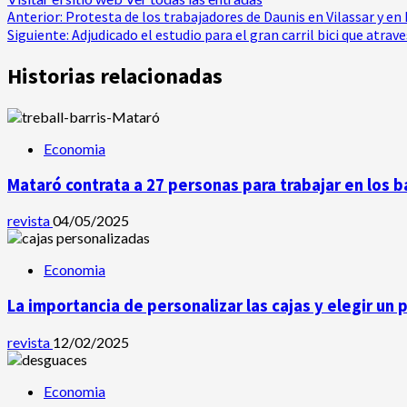
Navegación
Anterior:
Protesta de los trabajadores de Daunis en Vilassar y en
Siguiente:
Adjudicado el estudio para el gran carril bici que atra
de
Historias relacionadas
entradas
Economia
Mataró contrata a 27 personas para trabajar en los b
revista
04/05/2025
Economia
La importancia de personalizar las cajas y elegir un
revista
12/02/2025
Economia