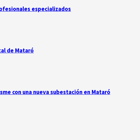
rofesionales especializados
tal de Mataró
resme con una nueva subestación en Mataró