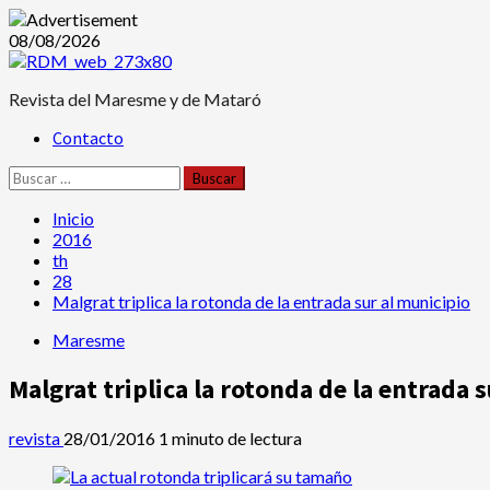
Saltar
08/08/2026
al
contenido
Revista del Maresme y de Mataró
Menú
Contacto
principal
Buscar:
Inicio
2016
th
28
Malgrat triplica la rotonda de la entrada sur al municipio
Maresme
Malgrat triplica la rotonda de la entrada 
revista
28/01/2016
1 minuto de lectura