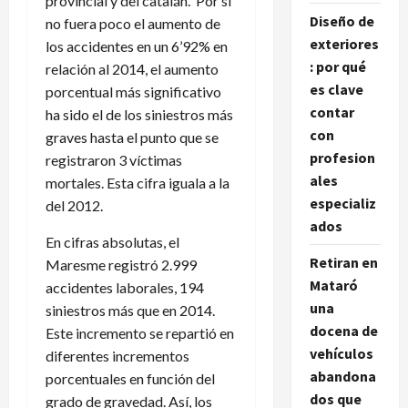
provincial y del catalán. Por si
Diseño de
no fuera poco el aumento de
exteriores
los accidentes en un 6’92% en
: por qué
relación al 2014, el aumento
es clave
porcentual más significativo
contar
ha sido el de los siniestros más
con
graves hasta el punto que se
profesion
registraron 3 víctimas
ales
mortales. Esta cifra iguala a la
especializ
del 2012.
ados
En cifras absolutas, el
Retiran en
Maresme registró 2.999
Mataró
accidentes laborales, 194
una
siniestros más que en 2014.
docena de
Este incremento se repartió en
vehículos
diferentes incrementos
abandona
porcentuales en función del
dos que
grado de gravedad. Así, los