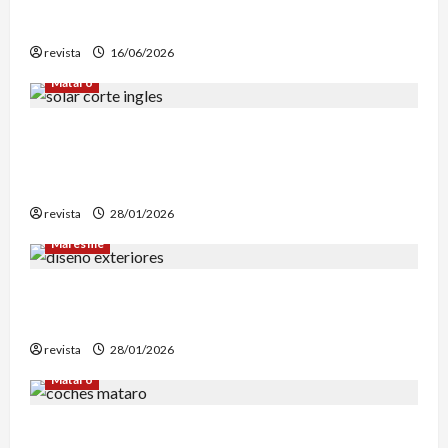
mejores relatos
revista
16/06/2026
Mataró
Mataró inicia un estudio geotérmico del solar
de El Corte Inglés para evaluar la
reconstrucción de Can Fàbregas
revista
28/01/2026
Maresme
Diseño de exteriores: por qué es clave contar
con profesionales especializados
revista
28/01/2026
Mataró
Retiran en Mataró una docena de vehículos