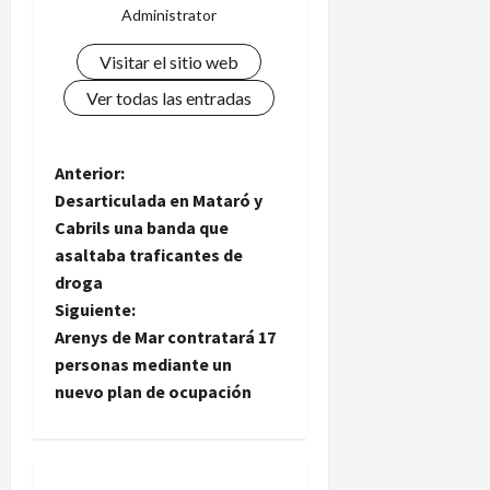
Administrator
Visitar el sitio web
Ver todas las entradas
N
Anterior:
Desarticulada en Mataró y
a
Cabrils una banda que
asaltaba traficantes de
v
droga
e
Siguiente:
Arenys de Mar contratará 17
g
personas mediante un
nuevo plan de ocupación
a
c