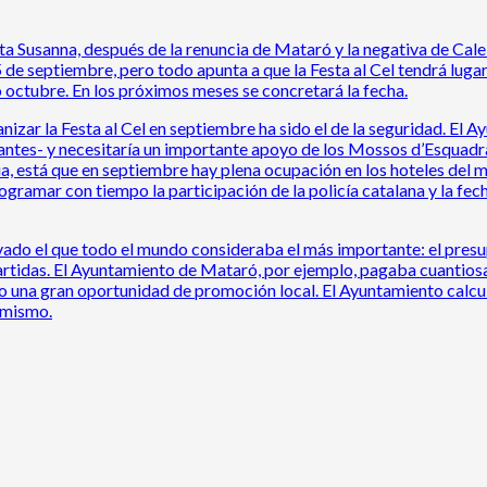
a Susanna, después de la renuncia de Mataró y la negativa de Calell
 de septiembre, pero todo apunta a que la Festa al Cel tendrá lugar
o octubre. En los próximos meses se concretará la fecha.
nizar la Festa al Cel en septiembre ha sido el de la seguridad. El 
tantes- y necesitaría un importante apoyo de los Mossos d’Esquadr
está que en septiembre hay plena ocupación en los hoteles del mun
rogramar con tiempo la participación de la policía catalana y la f
vado el que todo el mundo consideraba el más importante: el pres
rtidas. El Ayuntamiento de Mataró, por ejemplo, pagaba cuantiosas
o una gran oportunidad de promoción local. El Ayuntamiento calcu
l mismo.