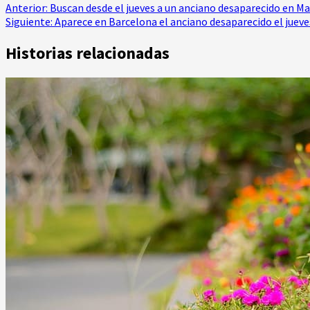
Navegación
Anterior:
Buscan desde el jueves a un anciano desaparecido en M
Siguiente:
Aparece en Barcelona el anciano desaparecido el juev
de
Historias relacionadas
entradas