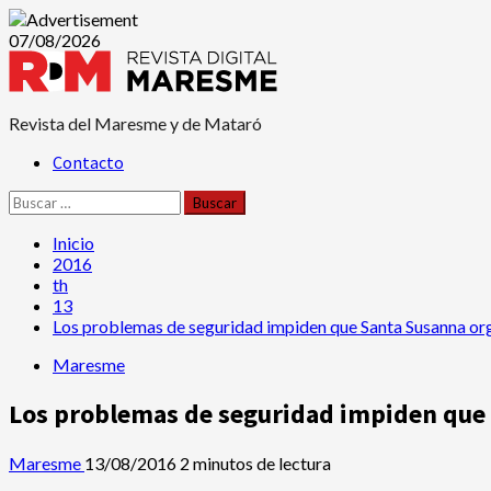
Saltar
07/08/2026
al
contenido
Revista del Maresme y de Mataró
Menú
Contacto
principal
Buscar:
Inicio
2016
th
13
Los problemas de seguridad impiden que Santa Susanna orga
Maresme
Los problemas de seguridad impiden que S
Maresme
13/08/2016
2 minutos de lectura