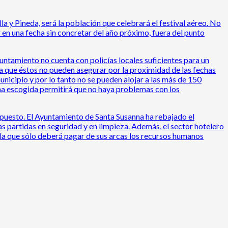
a y Pineda, será la población que celebrará el festival aéreo. No
 en una fecha sin concretar del año próximo, fuera del punto
Ayuntamiento no cuenta con policías locales suficientes para un
a que éstos no pueden asegurar por la proximidad de las fechas
icipio y por lo tanto no se pueden alojar a las más de 150
echa escogida permitirá que no haya problemas con los
upuesto. El Ayuntamiento de Santa Susanna ha rebajado el
 partidas en seguridad y en limpieza. Además, el sector hotelero
la que sólo deberá pagar de sus arcas los recursos humanos