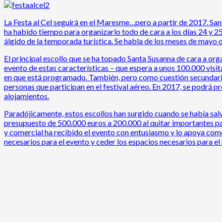
La Festa al Cel seguirá en el Maresme…pero a partir de 2017. Sant
ha habido tiempo para organizarlo todo de cara a los días 24 y 25
álgido de la temporada turística. Se habla de los meses de mayo 
El principal escollo que se ha topado Santa Susanna de cara a orga
evento de estas características – que espera a unos 100.000 visi
en que está programado. También, pero como cuestión secundaria, 
personas que participan en el festival aéreo. En 2017, se podrá p
alojamientos.
Paradójicamente, estos escollos han surgido cuando se había sal
presupuesto de 500.000 euros a 200.000 al quitar importantes pa
y comercial ha recibido el evento con entusiasmo y lo apoya com
necesarios para el evento y ceder los espacios necesarios para e