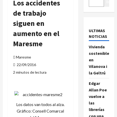
Los accidentes
Buscar
de trabajo
siguen en
ULTIMAS
aumento en el
NOTICIAS
Maresme
Vivienda
sostenible
Maresme
en
22/09/2016
Vilanova i
2 minutos de lectura
la Geltrú
Edgar
Allan Poe
vuelve a
las
Los datos van todos al alza.
librerías
Gráfico: Consell Comarcal
con una