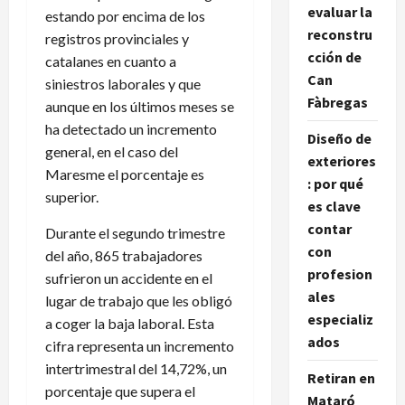
evaluar la
estando por encima de los
reconstru
registros provinciales y
cción de
catalanes en cuanto a
Can
siniestros laborales y que
Fàbregas
aunque en los últimos meses se
ha detectado un incremento
Diseño de
general, en el caso del
exteriores
Maresme el porcentaje es
: por qué
superior.
es clave
contar
Durante el segundo trimestre
con
del año, 865 trabajadores
profesion
sufrieron un accidente en el
ales
lugar de trabajo que les obligó
especializ
a coger la baja laboral. Esta
ados
cifra representa un incremento
intertrimestral del 14,72%, un
Retiran en
porcentaje que supera el
Mataró