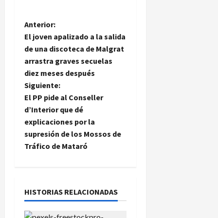
N
Anterior:
El joven apalizado a la salida
a
de una discoteca de Malgrat
arrastra graves secuelas
v
diez meses después
e
Siguiente:
El PP pide al Conseller
g
d’Interior que dé
explicaciones por la
a
supresión de los Mossos de
Tráfico de Mataró
c
i
ó
HISTORIAS RELACIONADAS
n