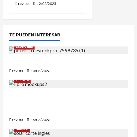
revista
12/02/2025
TE PUEDEN INTERESAR
Economia
Vivienda sostenible en Vilanova i la Geltrú
revista
10/08/2026
Cultura
Edgar Allan Poe vuelve a las librerías con una
edición en letra grande para disfrutar de sus
mejores relatos
revista
16/06/2026
Mataró