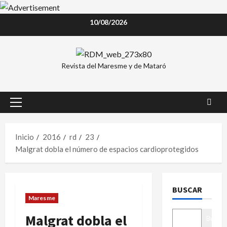
Saltar
10/08/2026
al
contenido
Revista del Maresme y de Mataró
Menú
principal
Inicio
2016
rd
23
Malgrat dobla el número de espacios cardioprotegidos
BUSCAR
Maresme
Malgrat dobla el
Buscar