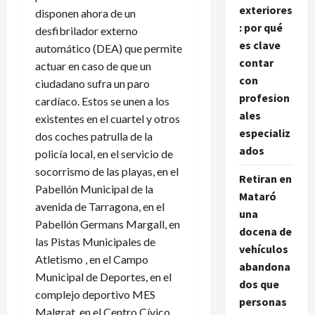
exteriores
disponen ahora de un
: por qué
desfibrilador externo
es clave
automático (DEA) que permite
contar
actuar en caso de que un
con
ciudadano sufra un paro
profesion
cardíaco. Estos se unen a los
ales
existentes en el cuartel y otros
especializ
dos coches patrulla de la
ados
policía local, en el servicio de
socorrismo de las playas, en el
Retiran en
Pabellón Municipal de la
Mataró
avenida de Tarragona, en el
una
Pabellón Germans Margall, en
docena de
las Pistas Municipales de
vehículos
Atletismo , en el Campo
abandona
Municipal de Deportes, en el
dos que
complejo deportivo MES
personas
Malgrat, en el Centro Cívico,