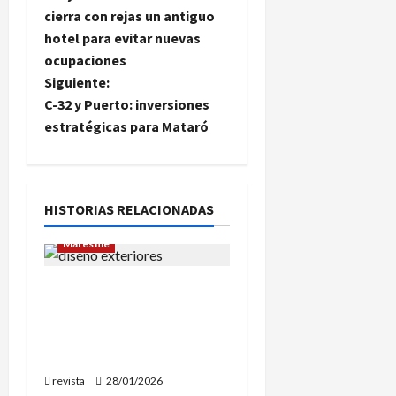
a
cierra con rejas un antiguo
hotel para evitar nuevas
v
ocupaciones
e
Siguiente:
C-32 y Puerto: inversiones
g
estratégicas para Mataró
a
c
HISTORIAS RELACIONADAS
i
Maresme
ó
Diseño de exteriores: por
n
qué es clave contar con
profesionales
d
especializados
e
revista
28/01/2026