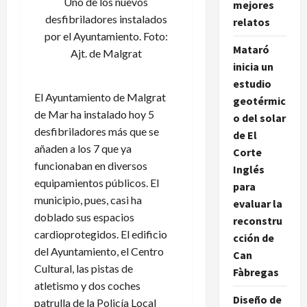
Uno de los nuevos
mejores
desfibriladores instalados
relatos
por el Ayuntamiento. Foto:
Mataró
Ajt. de Malgrat
inicia un
estudio
El Ayuntamiento de Malgrat
geotérmic
de Mar ha instalado hoy 5
o del solar
desfibriladores más que se
de El
añaden a los 7 que ya
Corte
funcionaban en diversos
Inglés
equipamientos públicos. El
para
municipio, pues, casi ha
evaluar la
doblado sus espacios
reconstru
cardioprotegidos. El edificio
cción de
del Ayuntamiento, el Centro
Can
Cultural, las pistas de
Fàbregas
atletismo y dos coches
Diseño de
patrulla de la Policía Local