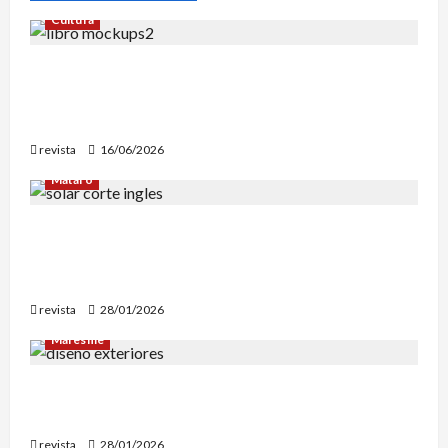
Cultura
Edgar Allan Poe vuelve a las librerías con una
edición en letra grande para disfrutar de sus
mejores relatos
revista
16/06/2026
Mataró
Mataró inicia un estudio geotérmico del solar
de El Corte Inglés para evaluar la
reconstrucción de Can Fàbregas
revista
28/01/2026
Maresme
Diseño de exteriores: por qué es clave contar
con profesionales especializados
revista
28/01/2026