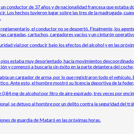
n conductor de 37 años y de nacionalidad francesa que estaba dorm
cir. Los hechos tuvieron lugar sobre las tres de la madrugada, cua
.
o reglamentario, el conductor no se despertó. Finalmente, los agen
as cargadas, cartuchos, cargadores vacíos y un cinturón operativo 
guridad vial por conducir bajo los efectos del alcohol y en las pró
ojos estaba muy desorientado, hacía movimientos descoordinados 
ón y comenzó a buscarla sin éxito en la parte delantera del coche, 
ía un cargador de arma, por lo que registraron todo el vehículo. 
tico. Ante esto, el hombre mostró su licencia deportiva de la feder
 0,84 mg de alcohol por litro de aire expirado, tres veces por enc
onal, se detuvo al hombre por un delito contra la seguridad del trá
iones de guardia de Mataró en las próximas horas.