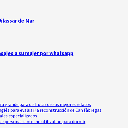
ilassar de Mar
nsajes a su mujer por whatsapp
tra grande para disfrutar de sus mejores relatos
Inglés para evaluar la reconstrucción de Can Fàbregas
nales especializados
e personas sintecho utilizaban para dormir