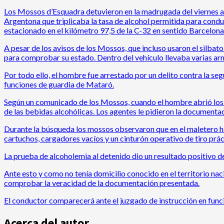
Los Mossos d’Esquadra detuvieron en la madrugada del viernes a u
Argentona que triplicaba la tasa de alcohol permitida para condu
estacionado en el kilómetro 97,5 de la C-32 en sentido Barcelona
A pesar de los avisos de los Mossos, que incluso usaron el silbat
para comprobar su estado. Dentro del vehículo llevaba varias arm
Por todo ello, el hombre fue arrestado por un delito contra la se
funciones de guardia de Mataró.
Según un comunicado de los Mossos, cuando el hombre abrió los 
de las bebidas alcohólicas. Los agentes le pidieron la documentaci
Durante la búsqueda los mossos observaron que en el maletero hab
cartuchos, cargadores vacíos y un cinturón operativo de tiro prác
La prueba de alcoholemia al detenido dio un resultado positivo de
Ante esto y como no tenía domicilio conocido en el territorio naci
comprobar la veracidad de la documentación presentada.
El conductor comparecerá ante el juzgado de instrucción en func
Acerca del autor