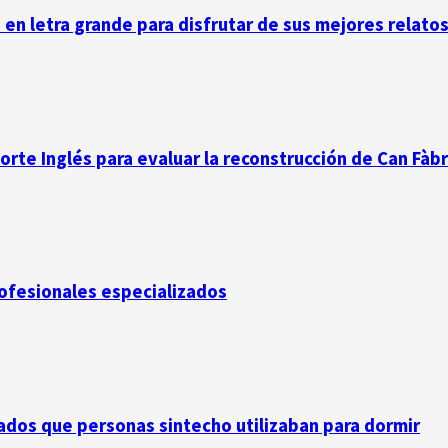
n en letra grande para disfrutar de sus mejores relato
Corte Inglés para evaluar la reconstrucción de Can Fàb
rofesionales especializados
dos que personas sintecho utilizaban para dormir