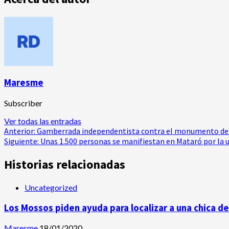
Maresme
Subscriber
Ver todas las entradas
Navegación
Anterior:
Gamberrada independentista contra el monumento de l
Siguiente:
Unas 1.500 personas se manifiestan en Mataró por la 
de
Historias relacionadas
entradas
Uncategorized
Los Mossos piden ayuda para localizar a una chica d
Maresme
18/01/2020