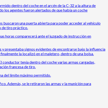
ido dentro del coche en el arcén de la C-32 a la altura de
ndo los agentes fueron alertados de que había un coche
tes buscaron una puerta abierta para poder acceder al vehículo
de tiro práctico.
ximas horas comparecerá ante el juzgado de instrucción en
y presentaba signos evidentes de encontrarse bajo la influencia
finalmente la localizó en el maletero, dentro de una bolsa.
El conductor tenía dentro del coche varias armas cargadas,
ación francesa de tiro.
ima del límite máximo permitido.
fico. Además, se le retiraron las armas y la munición para