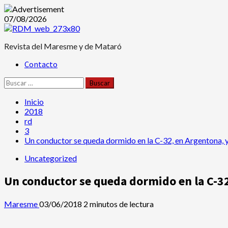
Saltar
07/08/2026
al
contenido
Revista del Maresme y de Mataró
Menú
Contacto
principal
Buscar:
Inicio
2018
rd
3
Un conductor se queda dormido en la C-32, en Argentona, y
Uncategorized
Un conductor se queda dormido en la C-32
Maresme
03/06/2018
2 minutos de lectura