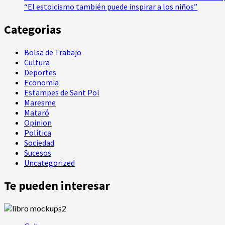
más
Santes
“El estoicismo también puede inspirar a los niños”
por
de
sentido
Mataró
Categorias
2025
Bolsa de Trabajo
Cultura
Deportes
Economia
Estampes de Sant Pol
Maresme
Mataró
Opinion
Política
Sociedad
Sucesos
Uncategorized
Te pueden interesar