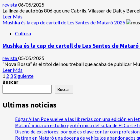
gestionar
de
revista
06/05/2025
tu
Mataró
La línea de autobús 806 que une Cabrils, Vilassar de Dalt y Barcelon
vehículo
convocan
Leer
Leer Más
una
más
Mushka és la cap de cartell de Les Santes de Mataró 2025
manifestación
acerca
Cultura
contra
de
la
La
Mushka és la cap de cartell de Les Santes de Mataró
inseguridad
línea
en
de
el
autobús
revista
05/05/2025
barrio
que
“Nova Bossa” és el títol del nou treball que acaba de publicar Mus
une
Leer
Leer Más
Cabrils,
Paginación
más
1
2
3
Siguiente
Vilassar
acerca
Buscar
de
de
de
Buscar
Dalt
Mushka
entradas
y
és
Ultimas noticias
Barcelona,
la
cap
dispondrá
de
Edgar Allan Poe vuelve a las librerías con una edición en le
de
cartell
Mataró inicia un estudio geotérmico del solar de El Corte 
una
de
Diseño de exteriores: por qué es clave contar con profesio
expedición
Les
Retiran en Mataró una docena de vehículos abandonados qu