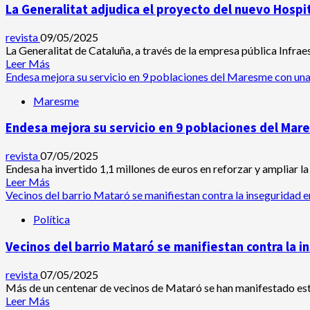
La Generalitat adjudica el proyecto del nuevo Hospi
El
libro
que
revista
09/05/2025
invita
La Generalitat de Cataluña, a través de la empresa pública Infraes
a
Leer
Leer Más
nuestros
más
Endesa mejora su servicio en 9 poblaciones del Maresme con un
mayores
acerca
Maresme
a
de
revivir
La
Endesa mejora su servicio en 9 poblaciones del Ma
momentos
Generalitat
felices
adjudica
el
revista
07/05/2025
proyecto
Endesa ha invertido 1,1 millones de euros en reforzar y ampliar la
del
Leer
Leer Más
nuevo
más
Vecinos del barrio Mataró se manifiestan contra la inseguridad e
Hospital
acerca
Política
de
de
Mataró
Endesa
Vecinos del barrio Mataró se manifiestan contra la i
mejora
su
servicio
revista
07/05/2025
en
Más de un centenar de vecinos de Mataró se han manifestado este
9
Leer
Leer Más