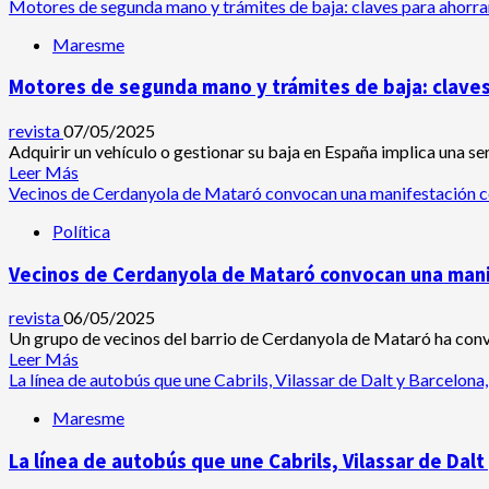
poblaciones
más
Motores de segunda mano y trámites de baja: claves para ahorrar
del
acerca
Maresme
Maresme
de
con
Vecinos
Motores de segunda mano y trámites de baja: claves 
una
del
nueva
barrio
subestación
Mataró
revista
07/05/2025
en
se
Adquirir un vehículo o gestionar su baja en España implica una ser
Mataró
manifiestan
Leer
Leer Más
contra
más
Vecinos de Cerdanyola de Mataró convocan una manifestación con
la
acerca
Política
inseguridad
de
en
Motores
Vecinos de Cerdanyola de Mataró convocan una manif
el
de
barrio
segunda
de
mano
revista
06/05/2025
Cerdanyola
y
Un grupo de vecinos del barrio de Cerdanyola de Mataró ha convo
trámites
Leer
Leer Más
de
más
La línea de autobús que une Cabrils, Vilassar de Dalt y Barcelona
baja:
acerca
Maresme
claves
de
para
Vecinos
La línea de autobús que une Cabrils, Vilassar de Dalt
ahorrar
de
y
Cerdanyola