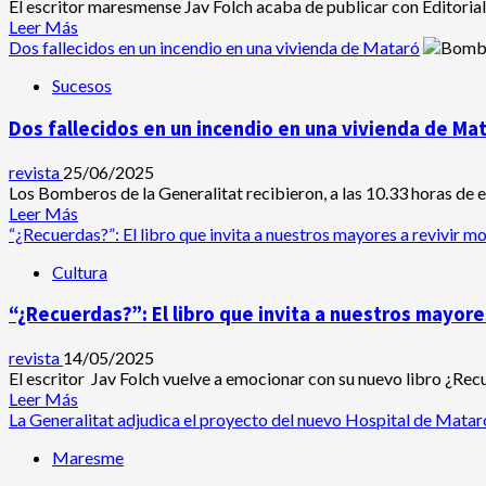
El escritor maresmense Jav Folch acaba de publicar con Editorial
Leer
Leer Más
más
Dos fallecidos en un incendio en una vivienda de Mataró
acerca
Sucesos
de
“El
Dos fallecidos en un incendio en una vivienda de Ma
estoicismo
también
puede
revista
25/06/2025
inspirar
Los Bomberos de la Generalitat recibieron, a las 10.33 horas de es
a
Leer
Leer Más
los
más
“¿Recuerdas?”: El libro que invita a nuestros mayores a revivir m
niños”
acerca
Cultura
de
Dos
“¿Recuerdas?”: El libro que invita a nuestros mayore
fallecidos
en
un
revista
14/05/2025
incendio
El escritor Jav Folch vuelve a emocionar con su nuevo libro ¿Rec
en
Leer
Leer Más
una
más
La Generalitat adjudica el proyecto del nuevo Hospital de Matar
vivienda
acerca
Maresme
de
de
Mataró
“¿Recuerdas?”: