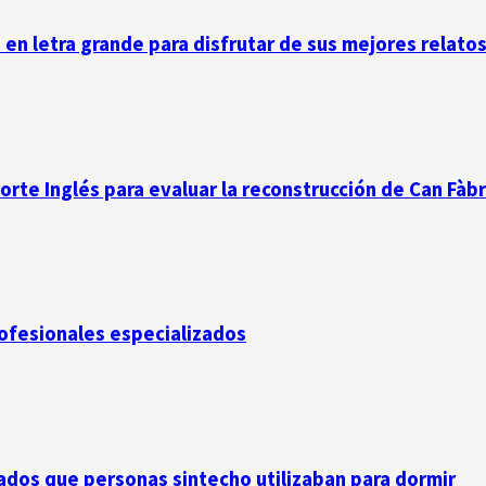
n en letra grande para disfrutar de sus mejores relato
Corte Inglés para evaluar la reconstrucción de Can Fàb
rofesionales especializados
dos que personas sintecho utilizaban para dormir