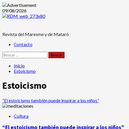
Saltar
09/08/2026
al
contenido
Revista del Maresme y de Mataró
Menú
Contacto
principal
Buscar:
Inicio
Estoicismo
Estoicismo
“El estoicismo también puede inspirar a los niños”
Cultura
“El estoicismo también puede inspirar a los niños”