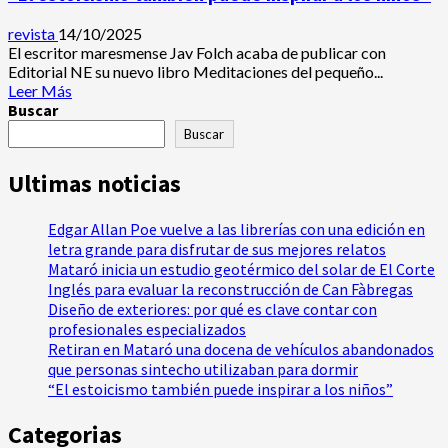
revista
14/10/2025
El escritor maresmense Jav Folch acaba de publicar con
Editorial NE su nuevo libro Meditaciones del pequeño...
Leer
Leer Más
más
Buscar
acerca
Buscar
de
“El
Ultimas noticias
estoicismo
también
puede
Edgar Allan Poe vuelve a las librerías con una edición en
inspirar
letra grande para disfrutar de sus mejores relatos
a
Mataró inicia un estudio geotérmico del solar de El Corte
los
Inglés para evaluar la reconstrucción de Can Fàbregas
niños”
Diseño de exteriores: por qué es clave contar con
profesionales especializados
Retiran en Mataró una docena de vehículos abandonados
que personas sintecho utilizaban para dormir
“El estoicismo también puede inspirar a los niños”
Categorias