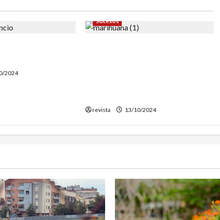
Sucesos
responsable de dos
Desarticulada una banda en
lassar de Mar
Mataró que tenía plantaciones
de marihuana en Malgrat, Sant
0/2024
Iscle de Vallalta y otras
pobaciones catalanas
revista
13/10/2024