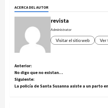
ACERCA DEL AUTOR
revista
Administrator
Visitar el sitio web
Ver 
N
Anterior:
No digo que no existan…
a
Siguiente:
v
La policía de Santa Susanna asiste a un parto en
e
g