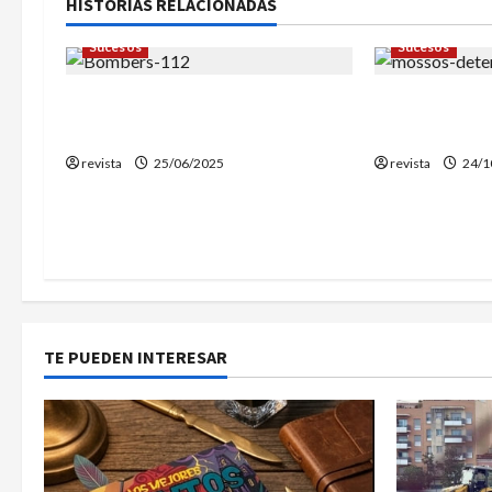
HISTORIAS RELACIONADAS
a
Sucesos
Sucesos
c
Dos fallecidos en un incendio en
Detenido el 
i
una vivienda de Mataró
atracos en Vi
revista
25/06/2025
revista
24/1
ó
n
d
e
TE PUEDEN INTERESAR
e
n
t