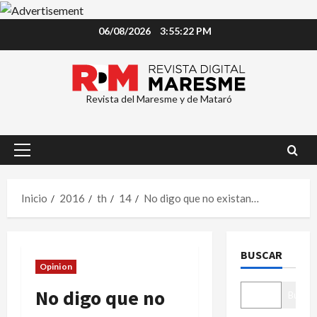
Saltar
06/08/2026
3:55:22 PM
al
contenido
Revista del Maresme y de Mataró
Menú
principal
Inicio
2016
th
14
No digo que no existan…
BUSCAR
Opinion
No digo que no
Buscar