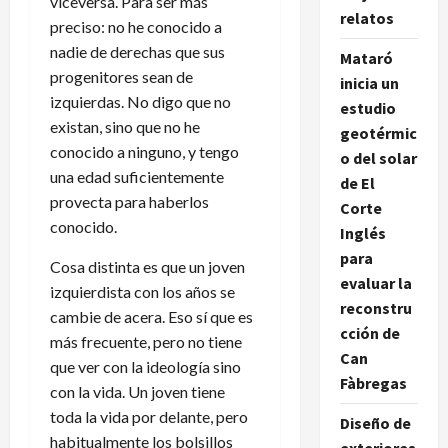
viceversa. Para ser más
relatos
preciso: no he conocido a
nadie de derechas que sus
Mataró
progenitores sean de
inicia un
izquierdas. No digo que no
estudio
existan, sino que no he
geotérmic
conocido a ninguno, y tengo
o del solar
una edad suficientemente
de El
provecta para haberlos
Corte
conocido.
Inglés
para
Cosa distinta es que un joven
evaluar la
izquierdista con los años se
reconstru
cambie de acera. Eso sí que es
cción de
más frecuente, pero no tiene
Can
que ver con la ideología sino
Fàbregas
con la vida. Un joven tiene
toda la vida por delante, pero
Diseño de
habitualmente los bolsillos