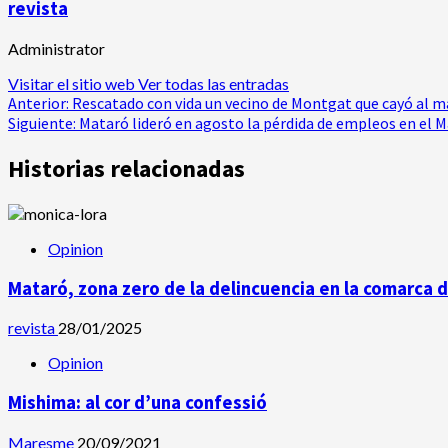
revista
Administrator
Visitar el sitio web
Ver todas las entradas
Navegación
Anterior:
Rescatado con vida un vecino de Montgat que cayó al m
Siguiente:
Mataró lideró en agosto la pérdida de empleos en el
de
Historias relacionadas
entradas
Opinion
Mataró, zona zero de la delincuencia en la comarca
revista
28/01/2025
Opinion
Mishima: al cor d’una confessió
Maresme
20/09/2021