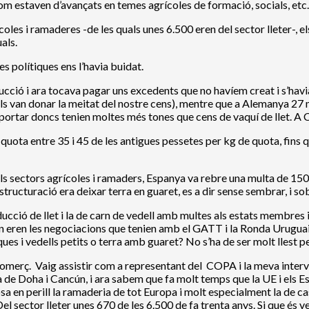
com estaven d’avançats en temes agrícoles de formació, socials, etc.
 i ramaderes -de les quals unes 6.500 eren del sector lleter-, els p
als.
s polítiques ens l’havia buidat.
ó i ara tocava pagar uns excedents que no havíem creat i s’havia de
s van donar la meitat del nostre cens), mentre que a Alemanya 27 mi
exportar doncs tenien moltes més tones que cens de vaquí de llet. 
quota entre 35 i 45 de les antigues pessetes per kg de quota, fins 
ls sectors agrícoles i ramaders, Espanya va rebre una multa de 150 
tructuració era deixar terra en guaret, es a dir sense sembrar, i sob
ucció de llet i la de carn de vedell amb multes als estats membres
en eren les negociacions que tenien amb el GATT i la Ronda Uruguai.
ques i vedells petits o terra amb guaret? No s’ha de ser molt llest 
e comerç. Vaig assistir com a representant del COPA i la meva interv
a de Doha i Cancún, i ara sabem que fa molt temps que la UE i els E
posa en perill la ramaderia de tot Europa i molt especialment la de c
 sector lleter unes 670 de les 6.500 de fa trenta anys. Si que és 