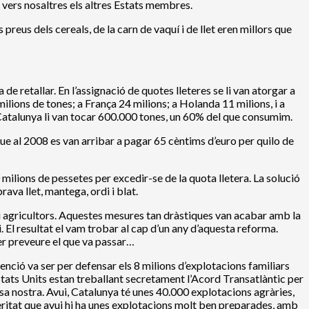
 vers nosaltres els altres Estats membres.
reus dels cereals, de la carn de vaquí i de llet eren millors que
 retallar. En l’assignació de quotes lleteres se li van atorgar a
lions de tones; a França 24 milions; a Holanda 11 milions, i a
A Catalunya li van tocar 600.000 tones, un 60% del que consumim.
que al 2008 es van arribar a pagar 65 cèntims d’euro per quilo de
milions de pessetes per excedir-se de la quota lletera. La solució
rava llet, mantega, ordi i blat.
 i agricultors. Aquestes mesures tan dràstiques van acabar amb la
 El resultat el vam trobar al cap d’un any d’aquesta reforma.
per preveure el que va passar…
enció va ser per defensar els 8 milions d’explotacions familiars
stats Units estan treballant secretament l’Acord Transatlàntic per
asa nostra. Avui, Catalunya té unes 40.000 explotacions agràries,
veritat que avui hi ha unes explotacions molt ben preparades, amb