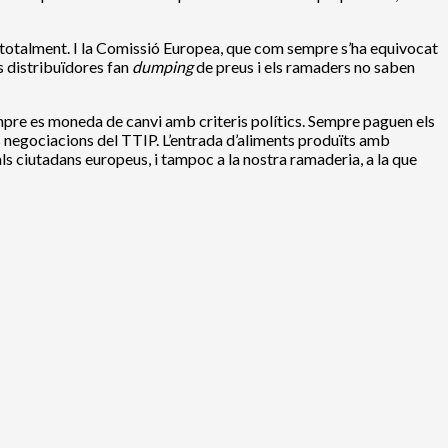
ut totalment. I la Comissió Europea, que com sempre s’ha equivocat
es distribuïdores fan
dumping
de preus i els ramaders no saben
empre es moneda de canvi amb criteris polítics. Sempre paguen els
s negociacions del TTIP. L’entrada d’aliments produïts amb
ls ciutadans europeus, i tampoc a la nostra ramaderia, a la que