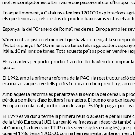
molt encoratjador escoltar i viure que passava al cor d’Europa i 
En aquell moment, a Catalunya teníem 120.000 explotacions agrícoles
els que tenim ara, i els costos de produir baixíssims vistos els actu
Espanya, la del “Granero de Roma”, res de res. Europa amb les seve
Vàrem entrar just en el moment que havia començat la superproducci
l’Estat espanyol 6.400 milions de tones (els negociadors espanyol
Itàlia, 10 milions de tones. Tots aquests països podien vendre i 
Els ramaders per poder produir i vendre llet havien de comprar la 
quota.
El 1992, amb la primera reforma de la PAC i la reestructuració de
era matar vaques i vedells petits i cobrar un bon preu. La gran rees
Amb aquesta reforma es penalitzava la sembra del cereal, la prod
pèrdua de milers d’agricultors i ramaders. El que no ens explicav
Europa no tenia blat, ordi ni carn de vaquí. És lògic pagar per va
El 1999 es va dur a terme la primera reunió a Seattle per al lliur
de la Unió Europea (UE). La reunió va fracassar i després també l
al Comerç i la Inversió (TTIP en les seves sigles en anglès), que 
quan el 1986 tenia 120.000, com ja hem esmentat anteriorment. Del