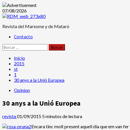
Saltar
07/08/2026
al
contenido
Revista del Maresme y de Mataró
Menú
Contacto
principal
Buscar:
Inicio
2015
st
1
30 anys a la Unió Europea
Opinion
30 anys a la Unió Europea
revista
01/09/2015
5 minutos de lectura
Encara tinc molt present aquell dia que em van fer