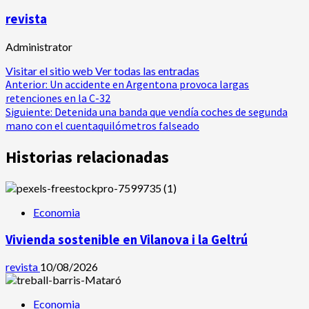
revista
Administrator
Visitar el sitio web
Ver todas las entradas
Navegación
Anterior:
Un accidente en Argentona provoca largas
retenciones en la C-32
de
Siguiente:
Detenida una banda que vendía coches de segunda
mano con el cuentaquilómetros falseado
entradas
Historias relacionadas
Economia
Vivienda sostenible en Vilanova i la Geltrú
revista
10/08/2026
Economia