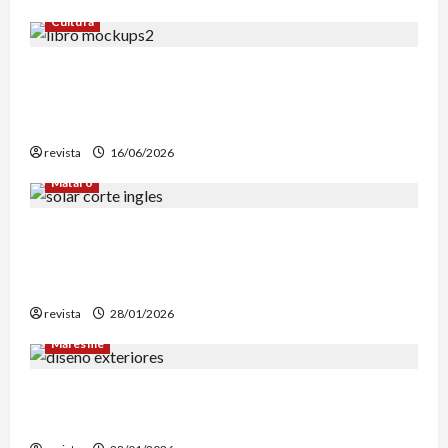
Cultura
Edgar Allan Poe vuelve a las librerías con una
edición en letra grande para disfrutar de sus
mejores relatos
revista
16/06/2026
Mataró
Mataró inicia un estudio geotérmico del solar
de El Corte Inglés para evaluar la
reconstrucción de Can Fàbregas
revista
28/01/2026
Maresme
Diseño de exteriores: por qué es clave contar
con profesionales especializados