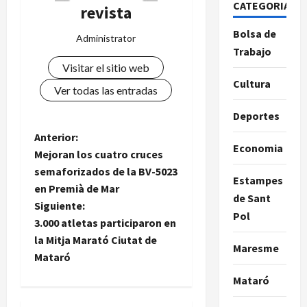
CATEGORIAS
revista
Bolsa de
Administrator
Trabajo
Visitar el sitio web
Cultura
Ver todas las entradas
Deportes
N
Anterior:
Economia
Mejoran los cuatro cruces
a
semaforizados de la BV-5023
Estampes
en Premià de Mar
v
de Sant
Siguiente:
Pol
e
3.000 atletas participaron en
la Mitja Marató Ciutat de
Maresme
g
Mataró
a
Mataró