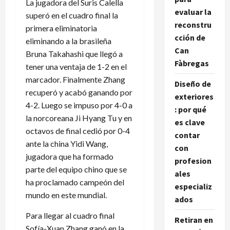
La jugadora del Suris Calella
evaluar la
superó en el cuadro final la
reconstru
primera eliminatoria
cción de
eliminando a la brasileña
Can
Bruna Takahashi que llegó a
Fàbregas
tener una ventaja de 1-2 en el
marcador. Finalmente Zhang
Diseño de
recuperó y acabó ganando por
exteriores
4-2. Luego se impuso por 4-0 a
: por qué
la norcoreana Ji Hyang Tu y en
es clave
octavos de final cedió por 0-4
contar
ante la china Yidi Wang,
con
jugadora que ha formado
profesion
parte del equipo chino que se
ales
ha proclamado campeón del
especializ
mundo en este mundial.
ados
Para llegar al cuadro final
Retiran en
Sofía-Xuan Zhang ganó en la