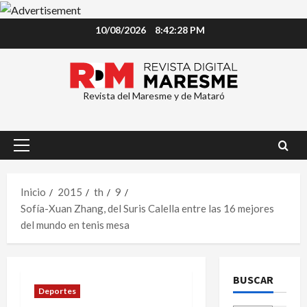
Saltar
10/08/2026
8:42:28 PM
al
contenido
Revista del Maresme y de Mataró
Menú
principal
Inicio
2015
th
9
Sofía-Xuan Zhang, del Suris Calella entre las 16 mejores
del mundo en tenis mesa
BUSCAR
Deportes