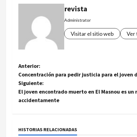
revista
Administrator
Visitar el sitio web
Ver 
N
Anterior:
Concentración para pedir justicia para el joven
a
Siguiente:
v
El joven encontrado muerto en El Masnou es un 
accidentamente
e
g
a
HISTORIAS RELACIONADAS