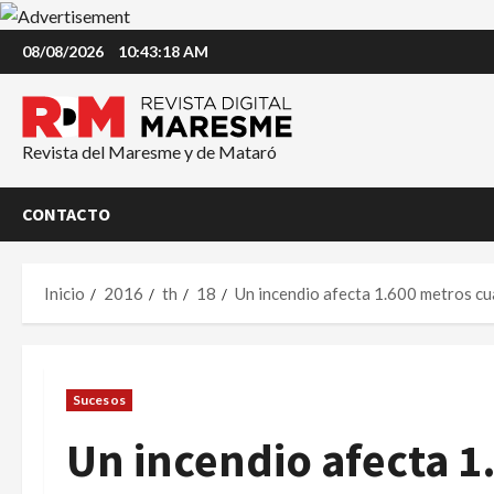
Saltar
08/08/2026
10:43:18 AM
al
contenido
Revista del Maresme y de Mataró
CONTACTO
Inicio
2016
th
18
Un incendio afecta 1.600 metros cu
Sucesos
Un incendio afecta 