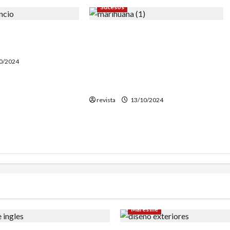
Sucesos
responsable de dos
Desarticulada una banda en
lassar de Mar
Mataró que tenía plantaciones
de marihuana en Malgrat, Sant
0/2024
Iscle de Vallalta y otras
pobaciones catalanas
revista
13/10/2024
Maresme