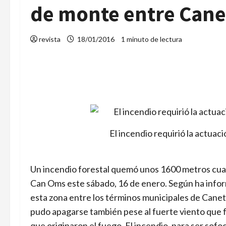
de monte entre Canet
revista
18/01/2016
1 minuto de lectura
El incendio requirió la actua
Un incendio forestal quemó unos 1600 metros cuadr
Can Oms este sábado, 16 de enero. Según ha inform
esta zona entre los términos municipales de Canet 
pudo apagarse también pese al fuerte viento que 
que originaron el fuego. El incendio, para ser sofo