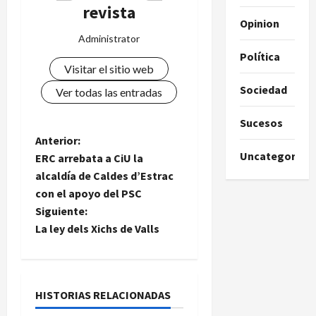
revista
Opinion
Administrator
Política
Visitar el sitio web
Sociedad
Ver todas las entradas
Sucesos
N
Anterior:
Uncategorize
ERC arrebata a CiU la
a
alcaldía de Caldes d’Estrac
con el apoyo del PSC
v
Siguiente:
e
La ley dels Xichs de Valls
g
a
HISTORIAS RELACIONADAS