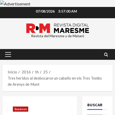
Saltar
07/08/2026
3:57:01 AM
al
contenido
Revista del Maresme y de Mataró
Menú
principal
Inicio
2016
th
25
Tres heridos al desbocarse un caballo en els Tres Tombs
de Arenys de Munt
BUSCAR
Sucesos