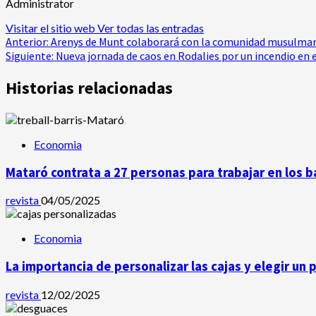
Administrator
Visitar el sitio web
Ver todas las entradas
Navegación
Anterior:
Arenys de Munt colaborará con la comunidad musulmana
Siguiente:
Nueva jornada de caos en Rodalies por un incendio en 
de
Historias relacionadas
entradas
Economia
Mataró contrata a 27 personas para trabajar en los b
revista
04/05/2025
Economia
La importancia de personalizar las cajas y elegir un
revista
12/02/2025