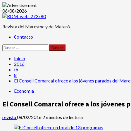
Saltar
06/08/2026
al
contenido
Revista del Maresme y de Mataró
Menú
Contacto
principal
Buscar:
Inicio
2016
th
8
El Consell Comarcal ofrece a los jóvenes parados del Mare
Economia
El Consell Comarcal ofrece a los jóvenes 
revista
08/02/2016
2 minutos de lectura