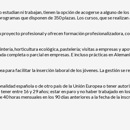
o estudian ni trabajan, tienen la opción de acogerse a alguno de los
rogramas que disponen de 350 plazas. Los cursos, que se realizan a
su proyecto profesional y ofrecen formación profesionalizadora, co
ntería, horticultura ecológica, pastelería; visitas a empresas y ap
a completa o parcial en empresas. E incluso prácticas en Alemani
ea para facilitar la inserción laboral de los jóvenes. La gestión s
ionalidad española o de otro país de la Unión Europea o tener autori
ner entre 16 y 29 años; estar en paro y no haber trabajado en los 3
 40 horas mensuales en los 90 días anteriores a la fecha de la inscr