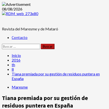
Saltar
08/08/2026
al
contenido
Revista del Maresme y de Mataró
Menú
Contacto
principal
Buscar:
Inicio
2016
th
8
Tiana premiada por su gestión de residuos puntera en
España
Maresme
Tiana premiada por su gestión de
residuos puntera en España