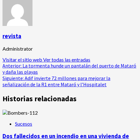
revista
Administrator
Visitar el sitio web
Ver todas las entradas
Navegación
Anterior:
La tormenta hunde un pantalán del puerto de Mataró
y daña las playas
de
Siguiente:
Adif invierte 72 millones para mejorar la
señalización de la R1 entre Mataró y l’Hospitalet
entradas
Historias relacionadas
Sucesos
Dos fallecidos en un incendio en una vivienda de