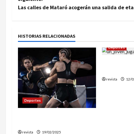
v
Las calles de Mataró acogerán una salida de eta
e
g
a
HISTORIAS RELACIONADAS
Deportes
c
i
¿Por Qué deb
Deporte Nue
ó
revista
12/0
n
d
Deportes
e
Malgrat de Mar acogerá la 5a
edición de Queen of Queens
e
revista
19/02/2025