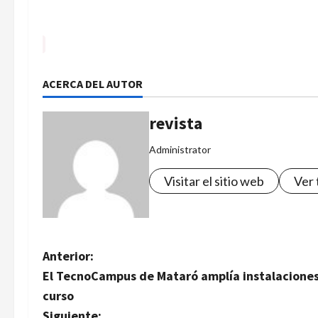
ACERCA DEL AUTOR
revista
Administrator
Visitar el sitio web
Ver 
N
Anterior:
El TecnoCampus de Mataró amplía instalaciones 
a
curso
Siguiente: