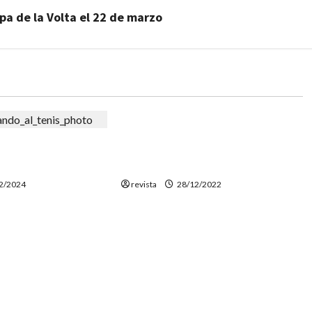
pa de la Volta el 22 de marzo
Deportes
El piloto de Canet Joan Pedrero
erías Aprender un
competirá en la categoría más
vo Cada Año?
extrema del Dakar
2/2024
revista
28/12/2022