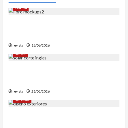
Cultura
Edgar Allan Poe vuelve a las librerías con una
edición en letra grande para disfrutar de sus
mejores relatos
revista
16/06/2026
Mataró
Mataró inicia un estudio geotérmico del solar
de El Corte Inglés para evaluar la
reconstrucción de Can Fàbregas
revista
28/01/2026
Maresme
Diseño de exteriores: por qué es clave contar
con profesionales especializados