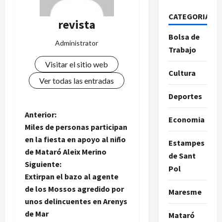
CATEGORIAS
revista
Bolsa de
Administrator
Trabajo
Visitar el sitio web
Cultura
Ver todas las entradas
Deportes
N
Anterior:
Economia
Miles de personas participan
a
en la fiesta en apoyo al niño
Estampes
de Mataró Aleix Merino
v
de Sant
Siguiente:
Pol
e
Extirpan el bazo al agente
de los Mossos agredido por
Maresme
g
unos delincuentes en Arenys
de Mar
Mataró