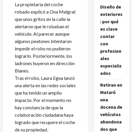
La propietaria del coche
Diseño de
robado explicó a Ona Malgrat
exteriores
que unos gritos en la calle la
: por qué
alertaron que le robaban el
es clave
vehículo. Al parecer aunque
contar
algunos peatones intentaron
con
impedir el robo no pudieron
profesion
lograrlo. Posteriormente, los
ales
ladrones huyeron en dirección
especializ
Blanes.
ados
Tras el robo, Laura Egea lanzó
Retiran en
una alerta en las redes sociales
Mataró
que ha tenido un amplio
una
impacto. Por el momento no
docena de
hay constancia de que la
vehículos
colaboración ciudadana haya
abandona
logrado que recupere el coche
dos que
de su propiedad.