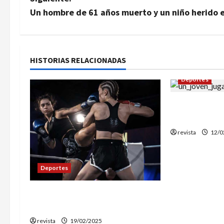
v
Un hombre de 61 años muerto y un niño herido 
e
g
HISTORIAS RELACIONADAS
a
Deportes
c
¿Por Qué deb
i
Deporte Nue
revista
12/0
ó
n
Deportes
d
Malgrat de Mar acogerá la 5a
e
edición de Queen of Queens
revista
19/02/2025