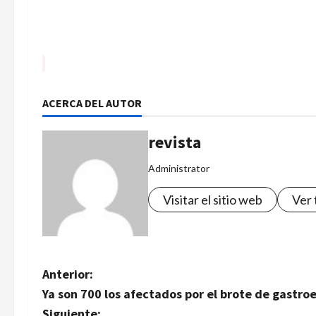
ACERCA DEL AUTOR
revista
Administrator
Visitar el sitio web
Ver 
N
Anterior:
Ya son 700 los afectados por el brote de gastr
a
Siguiente: