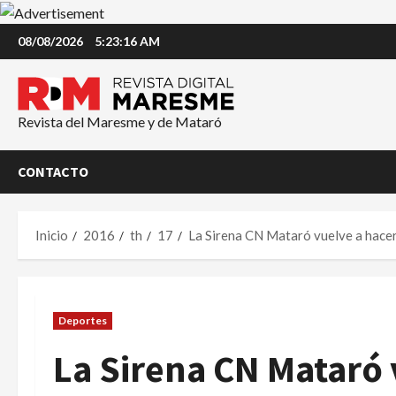
Saltar
08/08/2026
5:23:16 AM
al
contenido
Revista del Maresme y de Mataró
CONTACTO
Inicio
2016
th
17
La Sirena CN Mataró vuelve a hacer 
Deportes
La Sirena CN Mataró 