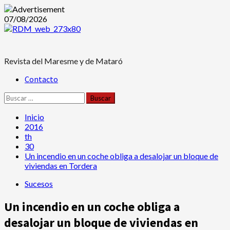
Saltar
07/08/2026
al
contenido
Revista del Maresme y de Mataró
Menú
Contacto
principal
Buscar:
Inicio
2016
th
30
Un incendio en un coche obliga a desalojar un bloque de
viviendas en Tordera
Sucesos
Un incendio en un coche obliga a
desalojar un bloque de viviendas en