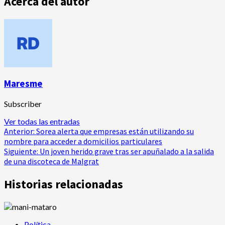
Acerca del autor
Maresme
Subscriber
Ver todas las entradas
Navegación
Anterior:
Sorea alerta que empresas están utilizando su
nombre para acceder a domicilios particulares
de
Siguiente:
Un joven herido grave tras ser apuñalado a la salida
de una discoteca de Malgrat
entradas
Historias relacionadas
Política