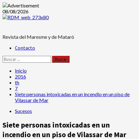
Saltar
08/08/2026
al
contenido
Revista del Maresme y de Mataró
Menú
Contacto
principal
Buscar:
Inicio
2016
th
7
Siete personas intoxicadas en un incendio en un piso de
Vilassar de Mar
Sucesos
Siete personas intoxicadas en un
incendio en un piso de Vilassar de Mar