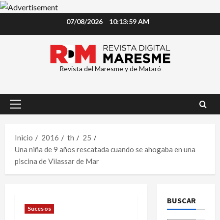
Saltar
07/08/2026
10:14:00 AM
al
contenido
Revista del Maresme y de Mataró
Menú
principal
Inicio
2016
th
25
Una niña de 9 años rescatada cuando se ahogaba en una
piscina de Vilassar de Mar
BUSCAR
Sucesos