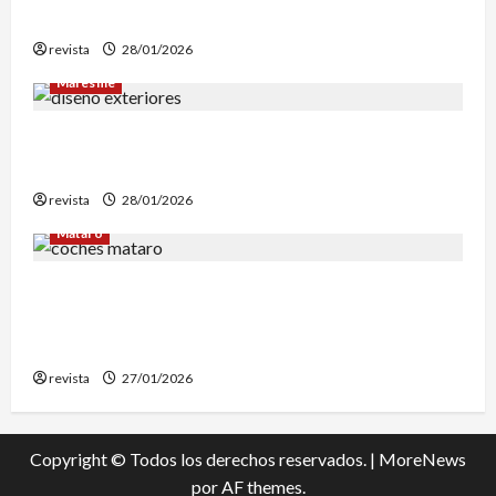
reconstrucción de Can Fàbregas
revista
28/01/2026
Maresme
Diseño de exteriores: por qué es clave contar
con profesionales especializados
revista
28/01/2026
Mataró
Retiran en Mataró una docena de vehículos
abandonados que personas sintecho utilizaban
para dormir
revista
27/01/2026
Copyright © Todos los derechos reservados.
|
MoreNews
por AF themes.