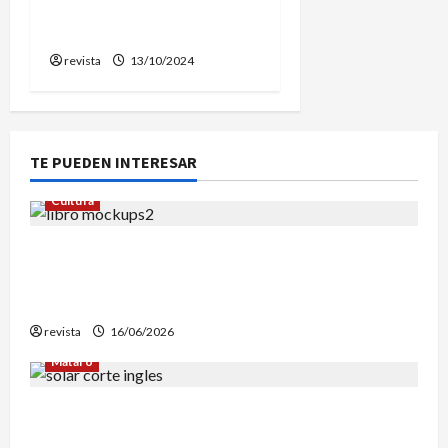
otras pobaciones
catalanas
revista
13/10/2024
TE PUEDEN INTERESAR
Cultura
Edgar Allan Poe vuelve a las librerías con una
edición en letra grande para disfrutar de sus
mejores relatos
revista
16/06/2026
Mataró
Mataró inicia un estudio geotérmico del solar
de El Corte Inglés para evaluar la