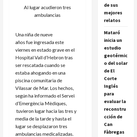
de sus
Al lugar acudieron tres
mejores
ambulancias
relatos
Mataró
Una niña de nueve
inicia un
años fue ingresada este
estudio
viernes en estado grave en el
geotérmic
Hospital Vall d’Hebron tras
o del solar
ser rescatada cuando se
de El
estaba ahogando en una
Corte
piscina comunitaria de
Inglés
Vilassar de Mar. Los hechos,
para
según ha informado el Servei
evaluar la
d’Emergència Mèdiques,
reconstru
tuvieron lugar hacia las tres y
cción de
media de la tarde y hasta el
Can
lugar se desplazaron tres
Fàbregas
ambulancias medicalizadas.