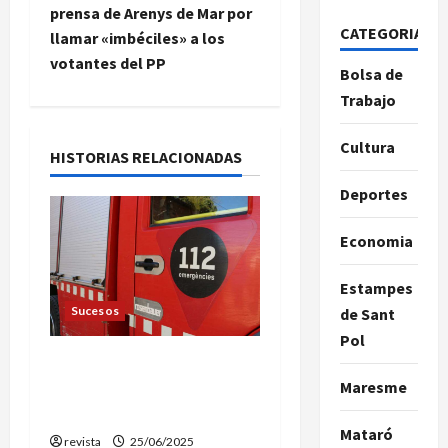
prensa de Arenys de Mar por
g
CATEGORIAS
llamar «imbéciles» a los
votantes del PP
a
Bolsa de
Trabajo
c
Cultura
i
HISTORIAS RELACIONADAS
Deportes
ó
n
Economia
d
Estampes
Sucesos
de Sant
e
Pol
Dos fallecidos en un
e
incendio en una vivienda
Maresme
n
de Mataró
Mataró
revista
25/06/2025