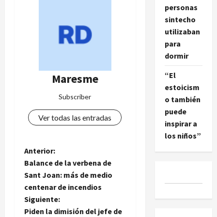
personas
sintecho
utilizaban
para
dormir
“El
Maresme
estoicism
Subscriber
o también
puede
Ver todas las entradas
inspirar a
los niños”
N
Anterior:
Balance de la verbena de
a
Sant Joan: más de medio
centenar de incendios
v
Siguiente:
e
Piden la dimisión del jefe de