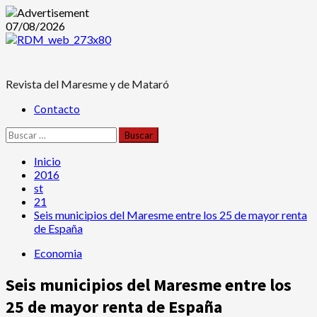
Saltar
07/08/2026
al
contenido
Revista del Maresme y de Mataró
Menú
Contacto
principal
Buscar:
Inicio
2016
st
21
Seis municipios del Maresme entre los 25 de mayor renta
de España
Economia
Seis municipios del Maresme entre los
25 de mayor renta de España