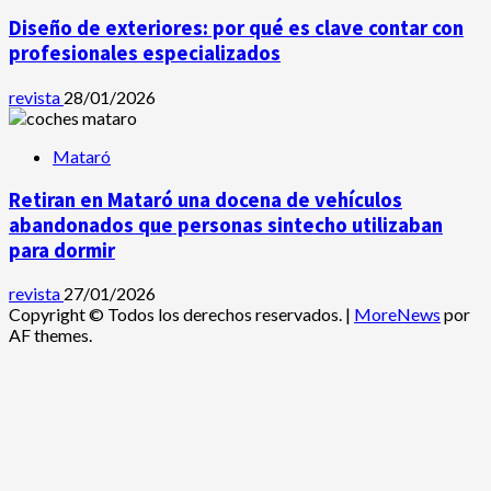
Diseño de exteriores: por qué es clave contar con
profesionales especializados
revista
28/01/2026
Mataró
Retiran en Mataró una docena de vehículos
abandonados que personas sintecho utilizaban
para dormir
revista
27/01/2026
Copyright © Todos los derechos reservados.
|
MoreNews
por
AF themes.