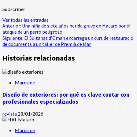
Subscriber
Ver todas las entradas
Navegación
Anterior:
Una niña de siete años herida grave en Mataró por el
ataque de un perro peligroso
de
Siguiente:
El Sultanat d’Oman encarrega un curs de restauració
de documents a un taller de Premià de Mar
entradas
Historias relacionadas
Maresme
Diseño de exteriores: por qué es clave contar con
profesionales especializados
revista
28/01/2026
Maresme