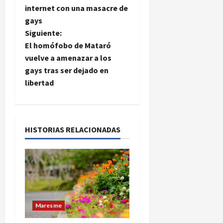
internet con una masacre de
v
gays
e
Siguiente:
El homófobo de Mataró
g
vuelve a amenazar a los
gays tras ser dejado en
a
libertad
c
i
HISTORIAS RELACIONADAS
ó
n
d
e
Maresme