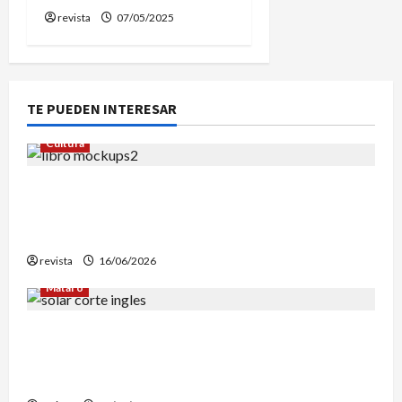
revista
07/05/2025
TE PUEDEN INTERESAR
Cultura
Edgar Allan Poe vuelve a las librerías con una
edición en letra grande para disfrutar de sus
mejores relatos
revista
16/06/2026
Mataró
Mataró inicia un estudio geotérmico del solar
de El Corte Inglés para evaluar la
reconstrucción de Can Fàbregas