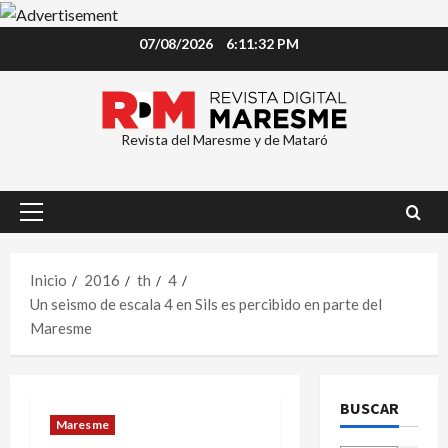
Saltar
07/08/2026
6:11:33 PM
al
contenido
Revista del Maresme y de Mataró
Menú
principal
Inicio
2016
th
4
Un seismo de escala 4 en Sils es percibido en parte del
Maresme
BUSCAR
Maresme