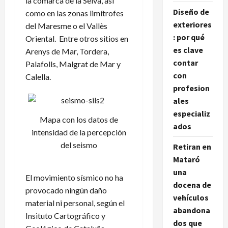
la comarca de la Selva, así
Diseño de
como en las zonas limítrofes
exteriores
del Maresme o el Vallès
: por qué
Oriental. Entre otros sitios en
es clave
Arenys de Mar, Tordera,
contar
Palafolls, Malgrat de Mar y
con
Calella.
profesion
ales
especializ
Mapa con los datos de
ados
intensidad de la percepción
del seismo
Retiran en
Mataró
una
El movimiento sísmico no ha
docena de
provocado ningún daño
vehículos
material ni personal, según el
abandona
Insituto Cartográfico y
dos que