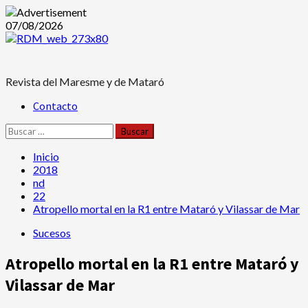
Saltar
07/08/2026
al
contenido
Revista del Maresme y de Mataró
Menú
Contacto
principal
Buscar:
Inicio
2018
nd
22
Atropello mortal en la R1 entre Mataró y Vilassar de Mar
Sucesos
Atropello mortal en la R1 entre Mataró y
Vilassar de Mar