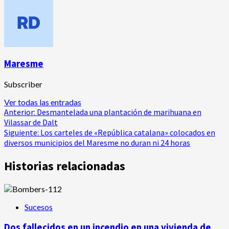
Maresme
Subscriber
Ver todas las entradas
Navegación
Anterior:
Desmantelada una plantación de marihuana en
Vilassar de Dalt
de
Siguiente:
Los carteles de «República catalana» colocados en
diversos municipios del Maresme no duran ni 24 horas
entradas
Historias relacionadas
Sucesos
Dos fallecidos en un incendio en una vivienda de