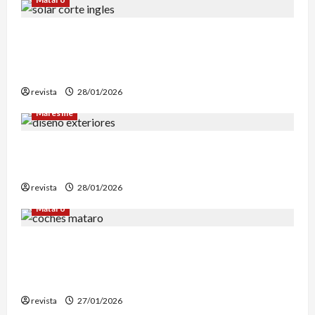
Mataró inicia un estudio geotérmico del solar
de El Corte Inglés para evaluar la
reconstrucción de Can Fàbregas
revista
28/01/2026
Maresme
Diseño de exteriores: por qué es clave contar
con profesionales especializados
revista
28/01/2026
Mataró
Retiran en Mataró una docena de vehículos
abandonados que personas sintecho utilizaban
para dormir
revista
27/01/2026