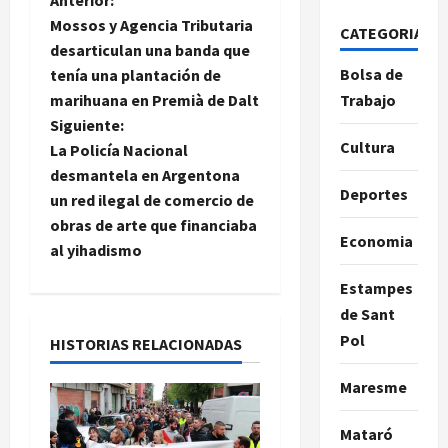
N
Anterior:
Mossos y Agencia Tributaria
CATEGORIAS
a
desarticulan una banda que
Bolsa de
tenía una plantación de
v
marihuana en Premià de Dalt
Trabajo
e
Siguiente:
Cultura
La Policía Nacional
g
desmantela en Argentona
Deportes
un red ilegal de comercio de
a
obras de arte que financiaba
Economia
al yihadismo
c
Estampes
i
de Sant
ó
Pol
HISTORIAS RELACIONADAS
n
Maresme
d
Mataró