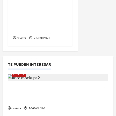
Prospera la moción de
censura y Elena López, de
Babord, es investida
como nueva alcaldesa de
Vilassar de Mar
revista
25/03/2025
TE PUEDEN INTERESAR
Cultura
Edgar Allan Poe vuelve a las librerías con una
edición en letra grande para disfrutar de sus
mejores relatos
revista
16/06/2026
Mataró