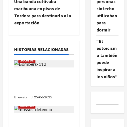
e
Una banda cultivaba
personas
marihuana en pisos de
sintecho
g
Tordera para destinarla a la
utilizaban
exportación
para
a
dormir
c
“El
estoicism
i
HISTORIAS RELACIONADAS
o también
ó
Sucesos
puede
inspirar a
n
Dos fallecidos en un
los niños”
incendio en una vivienda
d
de Mataró
e
revista
25/06/2025
Sucesos
e
Detenido el responsable
n