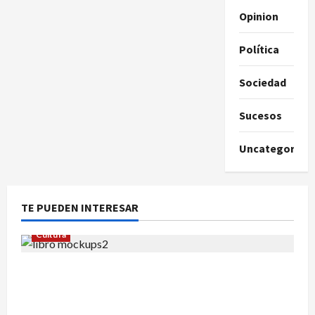
Opinion
Política
Sociedad
Sucesos
Uncategorize
TE PUEDEN INTERESAR
Cultura
Edgar Allan Poe vuelve a las librerías con una
edición en letra grande para disfrutar de sus
mejores relatos