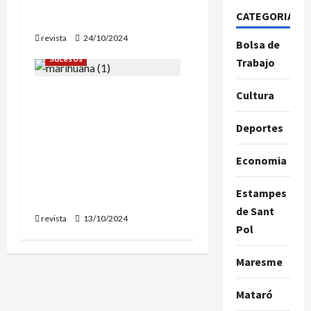
de dos atracos en Vilassar
t
CATEGORIAS
de Mar
revista
24/10/2024
r
Bolsa de
Sucesos
Trabajo
a
Desarticulada una banda
Cultura
d
en Mataró que tenía
Deportes
plantaciones de
a
marihuana en Malgrat,
s
Economia
Sant Iscle de Vallalta y
otras pobaciones
Estampes
catalanas
de Sant
revista
13/10/2024
Pol
Maresme
Mataró