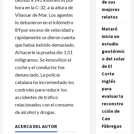
de sus
hora en la C-32, a la altura de
mejores
Vilassar de Mar. Los agentes
relatos
lo detuvieron en el kilómetro
Mataró
89 por exceso de velocidad y
inicia un
rápidamente se dieron cuenta
estudio
que había bebido demasiado.
geotérmic
Al hacerle la prueba dio 1,51
o del solar
miligramos. Se inmovilizó el
de El
coche y el conductor fue
Corte
denunciado. La policía
Inglés
catalana ha incrementado los
para
controles para reducir los
evaluar la
accidentes de tráfico
reconstru
relacionados con el consumo
cción de
de alcohol y drogas.
Can
Fàbregas
ACERCA DEL AUTOR