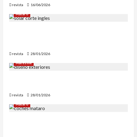
revista
16/06/2026
Mataró
Mataró inicia un estudio geotérmico del solar
de El Corte Inglés para evaluar la
reconstrucción de Can Fàbregas
revista
28/01/2026
Maresme
Diseño de exteriores: por qué es clave contar
con profesionales especializados
revista
28/01/2026
Mataró
Retiran en Mataró una docena de vehículos
abandonados que personas sintecho utilizaban
para dormir