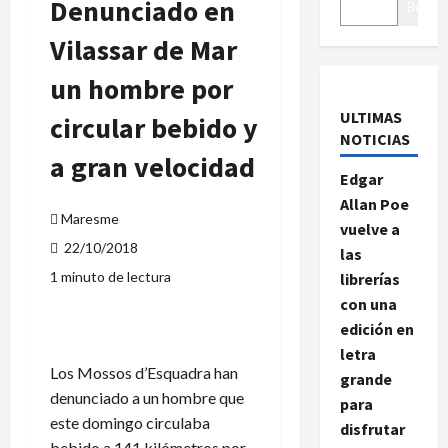
Denunciado en
Buscar
Vilassar de Mar
un hombre por
ULTIMAS
circular bebido y
NOTICIAS
a gran velocidad
Edgar
Allan Poe
Maresme
vuelve a
22/10/2018
las
1 minuto de lectura
librerías
con una
edición en
letra
Los Mossos d’Esquadra han
grande
denunciado a un hombre que
para
este domingo circulaba
disfrutar
bebido a 141 kilómetros por