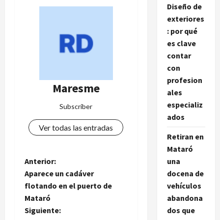
Diseño de
exteriores
: por qué
es clave
contar
con
profesion
Maresme
ales
especializ
Subscriber
ados
Ver todas las entradas
Retiran en
Mataró
N
Anterior:
una
Aparece un cadáver
docena de
a
flotando en el puerto de
vehículos
Mataró
abandona
v
Siguiente:
dos que