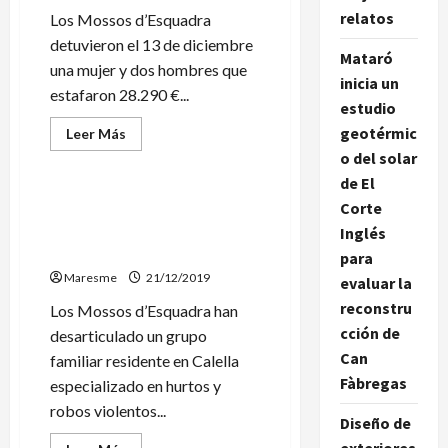
relatos
Los Mossos d’Esquadra
detuvieron el 13 de diciembre
Mataró
una mujer y dos hombres que
inicia un
estafaron 28.290 €...
estudio
geotérmic
Leer
Leer Más
más
Sucesos
o del solar
acerca
de
de El
Una
madre
Detienen en Calella un
Corte
y
grupo familiar especializado
sus
Inglés
dos
en robar ancianos
para
hijos
de
Maresme
21/12/2019
evaluar la
Montgat
detenidos
reconstru
Los Mossos d’Esquadra han
por
estafar
cción de
desarticulado un grupo
a
diversas
Can
familiar residente en Calella
personas
Fàbregas
especializado en hurtos y
con
falsos
robos violentos...
premios
Diseño de
de
Lotería