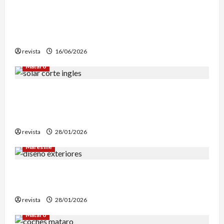
Edgar Allan Poe vuelve a las librerías con una
edición en letra grande para disfrutar de sus
mejores relatos
revista
16/06/2026
Mataró
Mataró inicia un estudio geotérmico del solar
de El Corte Inglés para evaluar la
reconstrucción de Can Fàbregas
revista
28/01/2026
Maresme
Diseño de exteriores: por qué es clave contar
con profesionales especializados
revista
28/01/2026
Mataró