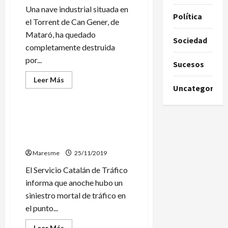
tras
Una nave industrial situada en
un
Política
accidente
el Torrent de Can Gener, de
mortal
en
Mataró, ha quedado
Llavaneres
Sociedad
completamente destruida
por...
Sucesos
Leer
Leer Más
más
Uncategorize
Sucesos
acerca
de
Una
nave
Un vehículo de emergencias
industrial
atropella mortalmente una
destruida
por
vecina de Malgrat
un
incendio
Maresme
25/11/2019
en
Mataró
El Servicio Catalán de Tráfico
informa que anoche hubo un
siniestro mortal de tráfico en
el punto...
Leer
Leer Más