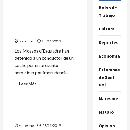
acerca
de
Bolsa de
Detenidos
dos
Detenido un hombre por
Trabajo
jóvenes
darse a la fuga tras un
tras
una
accidente mortal en
Cultura
pelea
Llavaneres
con
vigilantes
Maresme
de
30/11/2019
Deportes
Renfe
en
Los Mossos d’Esquadra han
Pineda
Economia
detenido a un conductor de un
coche por un presunto
Estampes
homicidio por imprudencia...
de Sant
Leer
Leer Más
Pol
más
Sucesos
acerca
de
Maresme
Detenido
un
Una nave industrial
hombre
destruida por un incendio en
Mataró
por
darse
Mataró
a
la
Opinion
Maresme
28/11/2019
fuga