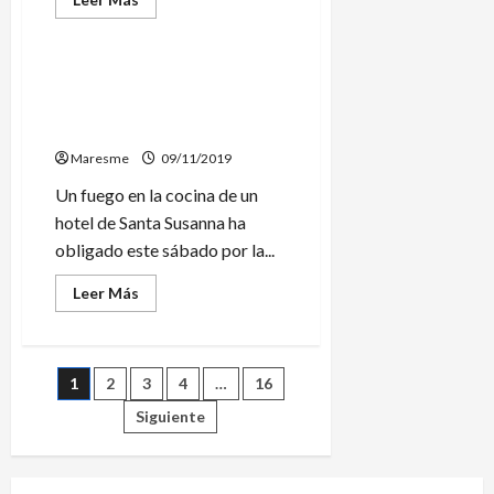
más
Sucesos
acerca
de
Un
vehículo
500 personas desalojadas en
de
un hotel de Santa Susanna
emergencias
atropella
por un incendio
mortalmente
una
Maresme
09/11/2019
vecina
de
Un fuego en la cocina de un
Malgrat
hotel de Santa Susanna ha
obligado este sábado por la...
Leer
Leer Más
más
acerca
de
500
personas
Paginación
1
2
3
4
…
16
desalojadas
en
un
Siguiente
de
hotel
de
Santa
entradas
Susanna
por