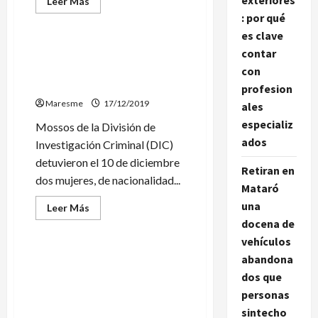
exteriores
Leer
Leer Más
más
: por qué
Sucesos
acerca
de
es clave
Detienen
en
Detenida una vecina de
contar
Calella
Mataró por explotar
un
con
grupo
sexualmente a una menor
profesion
familiar
especializado
Maresme
17/12/2019
ales
en
robar
especializ
Mossos de la División de
ancianos
ados
Investigación Criminal (DIC)
detuvieron el 10 de diciembre
Retiran en
dos mujeres, de nacionalidad...
Mataró
una
Leer
Leer Más
más
docena de
Sucesos
acerca
de
vehículos
Detenida
una
abandona
Detenido un hombre por
vecina
cinco robos con fuerza a
dos que
de
Mataró
empresas de Malgrat,
personas
por
Tordera y Santa Susanna
explotar
sintecho
sexualmente