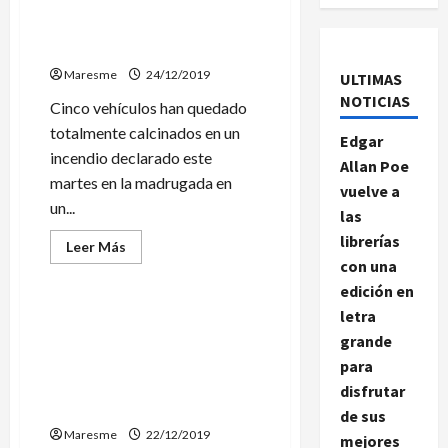
Cinco coches calcinados en
un incendio en un parking de
Mataró
Maresme
24/12/2019
ULTIMAS
NOTICIAS
Cinco vehículos han quedado
totalmente calcinados en un
Edgar
incendio declarado este
Allan Poe
martes en la madrugada en
vuelve a
un...
las
librerías
Leer
Leer Más
más
con una
Sucesos
acerca
de
edición en
Cinco
letra
coches
Una madre y sus dos hijos de
calcinados
grande
Montgat detenidos por
en
un
estafar a diversas personas
para
incendio
con falsos premios de
en
disfrutar
un
Lotería
parking
de sus
de
Maresme
22/12/2019
mejores
Mataró