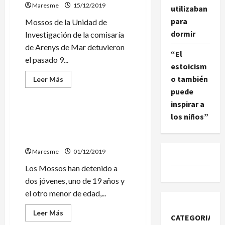
Maresme
a
15/12/2019
utilizaban
una
menor
para
Mossos de la Unidad de
dormir
Investigación de la comisaría
de Arenys de Mar detuvieron
“El
el pasado 9...
estoicism
o también
Leer
Leer Más
más
Sucesos
puede
acerca
de
inspirar a
Detenido
un
Detenidos dos jóvenes tras
los niños”
hombre
una pelea con vigilantes de
por
cinco
Renfe en Pineda
robos
con
Maresme
01/12/2019
fuerza
a
Los Mossos han detenido a
empresas
de
dos jóvenes, uno de 19 años y
Malgrat,
Tordera
el otro menor de edad,...
y
Santa
Susanna
Leer
Leer Más
CATEGORIAS
más
Sucesos