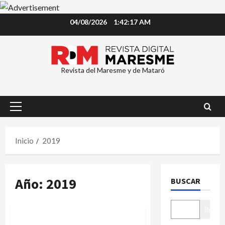
Saltar
04/08/2026
1:42:17 AM
al
contenido
Revista del Maresme y de Mataró
Menú
principal
Inicio
2019
Año:
2019
BUSCAR
Sucesos
Buscar