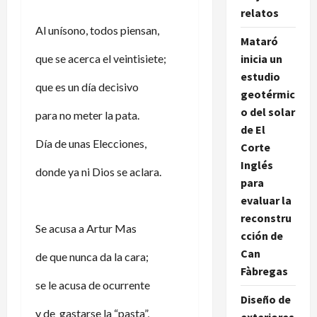
relatos
Al unísono, todos piensan,
Mataró
que se acerca el veintisiete;
inicia un
estudio
que es un día decisivo
geotérmic
o del solar
para no meter la pata.
de El
Día de unas Elecciones,
Corte
Inglés
donde ya ni Dios se aclara.
para
evaluar la
reconstru
Se acusa a Artur Mas
cción de
Can
de que nunca da la cara;
Fàbregas
se le acusa de ocurrente
Diseño de
y de gastarse la “pasta”,