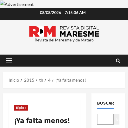
Saltar
08/08/2026
7:15:37 AM
al
contenido
Revista del Maresme y de Mataró
Menú
principal
Inicio
2015
th
4
¡Ya falta menos!
BUSCAR
Ripios
¡Ya falta menos!
Buscar