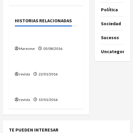
i
Política
ó
HISTORIAS RELACIONADAS
Sociedad
Ripios
n
Sucesos
El Padre de la bomba
d
Maresme
05/08/2016
Ripios
Uncategorize
e
¡Lucha encarnizada!…
e
revista
22/01/2016
Ripios
n
¡El honorable amerense!
t
revista
15/01/2016
r
a
TE PUEDEN INTERESAR
d