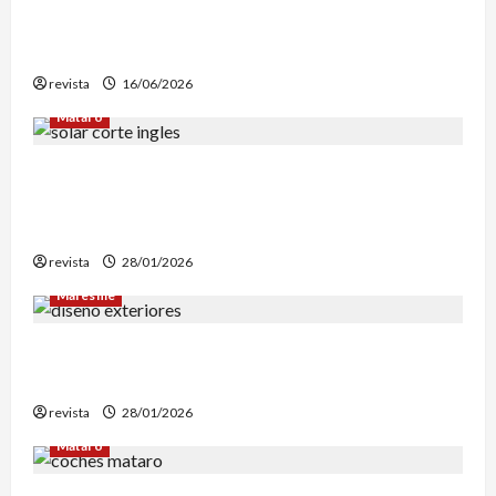
edición en letra grande para disfrutar de sus
mejores relatos
revista
16/06/2026
Mataró
Mataró inicia un estudio geotérmico del solar
de El Corte Inglés para evaluar la
reconstrucción de Can Fàbregas
revista
28/01/2026
Maresme
Diseño de exteriores: por qué es clave contar
con profesionales especializados
revista
28/01/2026
Mataró