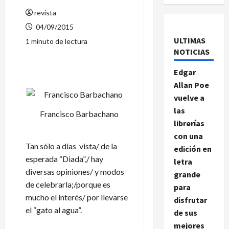
revista
04/09/2015
ULTIMAS
1 minuto de lectura
NOTICIAS
Edgar
Allan Poe
vuelve a
las
Francisco Barbachano
librerías
con una
Tan sólo a días vista/ de la
edición en
esperada “Diada”,/ hay
letra
diversas opiniones/ y modos
grande
de celebrarla;/porque es
para
mucho el interés/ por llevarse
disfrutar
el “gato al agua”.
de sus
mejores