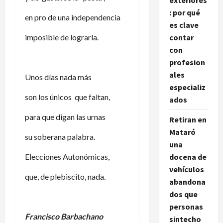
exteriores
: por qué
en pro de una independencia
es clave
imposible de lograrla.
contar
con
profesion
ales
Unos días nada más
especializ
son los únicos que faltan,
ados
para que digan las urnas
Retiran en
Mataró
su soberana palabra.
una
Elecciones Autonómicas,
docena de
vehículos
que, de plebiscito, nada.
abandona
dos que
personas
Francisco Barbachano
sintecho