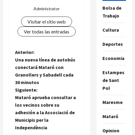
Bolsa de
Administrator
Trabajo
Visitar el sitio web
Cultura
Ver todas las entradas
Deportes
N
Anterior:
Economia
Una nueva línea de autobús
a
conectará Mataró con
Estampes
Granollers y Sabadell cada
v
de Sant
30 minutos
Pol
e
Siguiente:
Mataró aprueba consultar a
Maresme
g
los vecinos sobre su
adhesión a la Associació de
a
Mataró
Municipis per la
Independència
c
Opinion