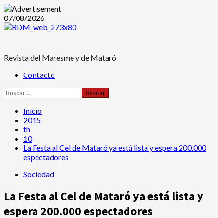
Saltar
07/08/2026
al
contenido
Revista del Maresme y de Mataró
Menú
Contacto
principal
Buscar:
Inicio
2015
th
10
La Festa al Cel de Mataró ya está lista y espera 200.000
espectadores
Sociedad
La Festa al Cel de Mataró ya está lista y
espera 200.000 espectadores