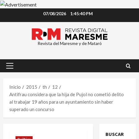
Saltar
07/08/2026
1:45:41 PM
al
contenido
Revista del Maresme y de Mataró
Menú
principal
Inicio
2015
th
12
Antifrau considera que la hija de Pujol no cometió delito
al trabajar 19 años para un ayuntamiento sin haber
superado un concurso
BUSCAR