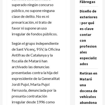
Fàbregas
superado ningún concurso
público, no supone ninguna
Diseño de
clase de delito. No es ni
exteriores
prevaricación, ni trato de
: por qué
favor ni supone un uso
es clave
irregular de fondos públicos.
contar
con
Según el grupo independiente
profesion
de Sant Vicenç, 9 SV, la Oficina
ales
Antifrau de Catalunya y la
especializ
fiscalía de Mataró han
ados
archivado las denuncias
presentadas contra la hija del
Retiran en
expresidente de la Generalitat
Mataró
Jordi Pujol, Marta Pujol
una
Ferrusola, denunciada por la
docena de
presunta contratación
vehículos
irregular desde 1996 como
abandona