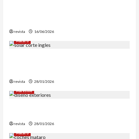
Edgar Allan Poe vuelve a las librerías con una
edición en letra grande para disfrutar de sus
mejores relatos
revista
16/06/2026
Mataró
Mataró inicia un estudio geotérmico del solar
de El Corte Inglés para evaluar la
reconstrucción de Can Fàbregas
revista
28/01/2026
Maresme
Diseño de exteriores: por qué es clave contar
con profesionales especializados
revista
28/01/2026
Mataró