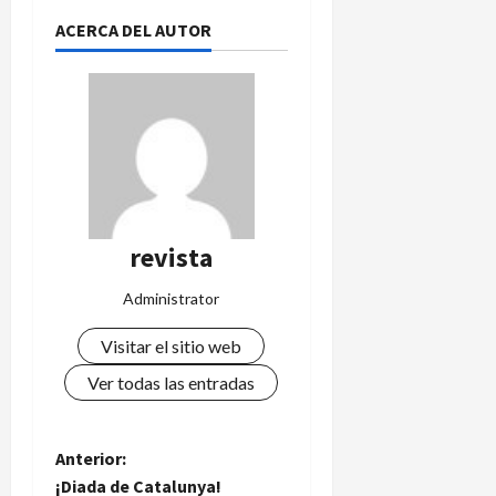
ACERCA DEL AUTOR
revista
Administrator
Visitar el sitio web
Ver todas las entradas
N
Anterior:
¡Diada de Catalunya!