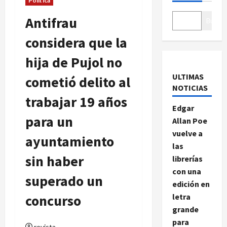
Política
Antifrau
Buscar
considera que la
hija de Pujol no
ULTIMAS
cometió delito al
NOTICIAS
trabajar 19 años
Edgar
para un
Allan Poe
vuelve a
ayuntamiento
las
sin haber
librerías
con una
superado un
edición en
concurso
letra
grande
para
revista