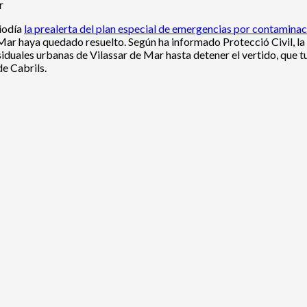
r
diodía
la prealerta del plan especial de emergencias por contaminac
e Mar haya quedado resuelto. Según ha informado Protecció Civil, l
iduales urbanas de Vilassar de Mar hasta detener el vertido, que t
de Cabrils.