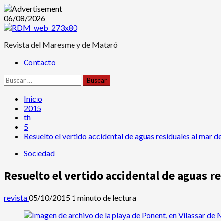
Saltar
06/08/2026
al
contenido
Revista del Maresme y de Mataró
Menú
Contacto
principal
Buscar:
Inicio
2015
th
5
Resuelto el vertido accidental de aguas residuales al mar de
Sociedad
Resuelto el vertido accidental de aguas re
revista
05/10/2015
1 minuto de lectura