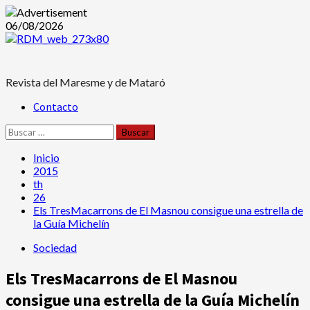
Saltar
06/08/2026
al
contenido
Revista del Maresme y de Mataró
Menú
Contacto
principal
Buscar:
Inicio
2015
th
26
Els TresMacarrons de El Masnou consigue una estrella de
la Guía Michelín
Sociedad
Els TresMacarrons de El Masnou
consigue una estrella de la Guía Michelín