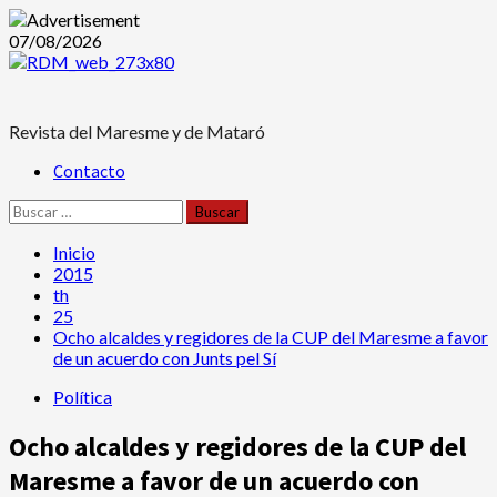
Saltar
07/08/2026
al
contenido
Revista del Maresme y de Mataró
Menú
Contacto
principal
Buscar:
Inicio
2015
th
25
Ocho alcaldes y regidores de la CUP del Maresme a favor
de un acuerdo con Junts pel Sí
Política
Ocho alcaldes y regidores de la CUP del
Maresme a favor de un acuerdo con